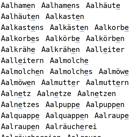
Aalham
e
n
Aalham
e
ns
Aalhäut
e
Aalhäut
e
n
Aalkast
e
n
Aalkast
e
ns
Aalkäst
e
n
Aalkorb
e
Aalkorb
e
s
Aalkörb
e
Aalkörb
e
n
Aalkräh
e
Aalkräh
e
n
Aall
e
iter
Aall
e
itern
Aalmolch
e
Aalmolch
e
n
Aalmolch
e
s
Aalmöw
e
Aalmöw
e
n
Aalmutt
e
r
Aalmutt
e
rn
Aaln
e
tz
Aaln
e
tze
Aaln
e
tzen
Aaln
e
tzes
Aalpupp
e
Aalpupp
e
n
Aalquapp
e
Aalquapp
e
n
Aalraup
e
Aalraup
e
n
Aalräuch
e
rei