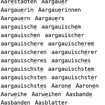
Aar
e
städten
Aargau
e
r
Aargau
e
rin
Aargau
e
rinnen
Aargau
e
rn
Aargau
e
rs
aargauisch
e
aargauisch
e
m
aargauisch
e
n
aargauisch
e
r
aargauisch
e
re
aargauisch
e
rem
aargauisch
e
ren
aargauisch
e
rer
aargauisch
e
res
aargauisch
e
s
aargauischst
e
aargauischst
e
m
aargauischst
e
n
aargauischst
e
r
aargauischst
e
s
Aaron
e
Aaron
e
n
Aarw
e
ihe
Aarw
e
ihen
Aasband
e
Aasband
e
n
Aasblatt
e
r