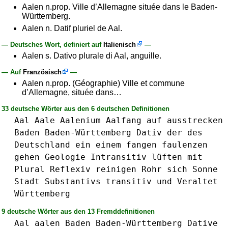
Aalen n.prop. Ville d’Allemagne située dans le Baden-
Württemberg.
Aalen n. Datif pluriel de Aal.
— Deutsches Wort, definiert auf
Italienisch
—
Aalen s. Dativo plurale di Aal, anguille.
— Auf
Französisch
—
Aalen n.prop. (Géographie) Ville et commune
d’Allemagne, située dans…
33 deutsche Wörter aus den 6 deutschen Definitionen
Aal
Aale
Aalenium
Aalfang
auf
ausstrecken
Baden
Baden-Württemberg
Dativ
der
des
Deutschland
ein
einem
fangen
faulenzen
gehen
Geologie
Intransitiv
lüften
mit
Plural
Reflexiv
reinigen
Rohr
sich
Sonne
Stadt
Substantivs
transitiv
und
Veraltet
Württemberg
9 deutsche Wörter aus den 13 Fremddefinitionen
Aal
aalen
Baden
Baden-Württemberg
Dative