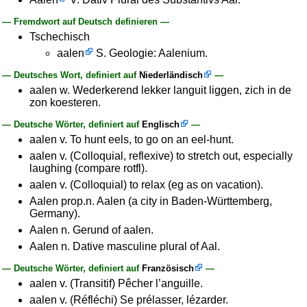
— Fremdwort auf Deutsch definieren —
Tschechisch
aalen
S. Geologie: Aalenium.
— Deutsches Wort, definiert auf
Niederländisch
—
aalen w. Wederkerend lekker languit liggen, zich in de
zon koesteren.
— Deutsche Wörter, definiert auf
Englisch
—
aalen v. To hunt eels, to go on an eel-hunt.
aalen v. (Colloquial, reflexive) to stretch out, especially
laughing (compare rotfl).
aalen v. (Colloquial) to relax (eg as on vacation).
Aalen prop.n. Aalen (a city in Baden-Württemberg,
Germany).
Aalen n. Gerund of aalen.
Aalen n. Dative masculine plural of Aal.
— Deutsche Wörter, definiert auf
Französisch
—
aalen v. (Transitif) Pêcher l’anguille.
aalen v. (Réfléchi) Se prélasser, lézarder.