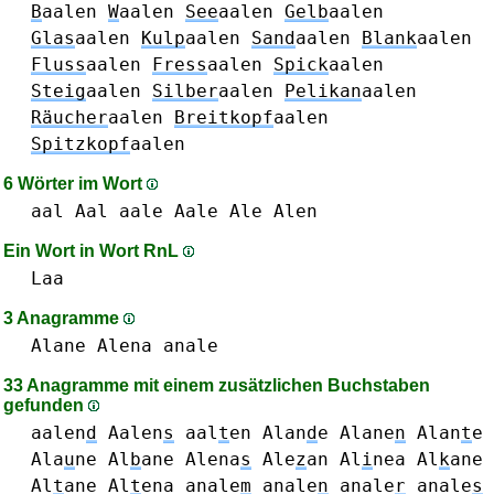
B
aalen
W
aalen
See
aalen
Gelb
aalen
Glas
aalen
Kulp
aalen
Sand
aalen
Blank
aalen
Fluss
aalen
Fress
aalen
Spick
aalen
Steig
aalen
Silber
aalen
Pelikan
aalen
Räucher
aalen
Breitkopf
aalen
Spitzkopf
aalen
6 Wörter im Wort
aal Aal
aale Aale
Ale
Alen
Ein Wort in Wort RnL
Laa
3 Anagramme
Alane
Alena
anale
33 Anagramme mit einem zusätzlichen Buchstaben
gefunden
aalen
d
Aalen
s
aal
t
en
Alan
d
e
Alane
n
Alan
t
e
Ala
u
ne
Al
b
ane
Alena
s
Ale
z
an
Al
i
nea
Al
k
ane
Al
t
ane
Al
t
ena
anale
m
anale
n
anale
r
anale
s