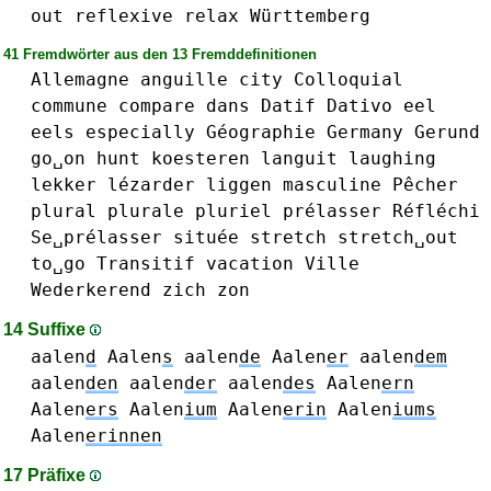
out
reflexive
relax
Württemberg
41 Fremdwörter aus den 13 Fremddefinitionen
Allemagne
anguille
city
Colloquial
commune
compare
dans
Datif
Dativo
eel
eels
especially
Géographie
Germany
Gerund
go␣on
hunt
koesteren
languit
laughing
lekker
lézarder
liggen
masculine
Pêcher
plural
plurale
pluriel
prélasser
Réfléchi
Se␣prélasser
située
stretch
stretch␣out
to␣go
Transitif
vacation
Ville
Wederkerend
zich
zon
14 Suffixe
aalen
d
Aalen
s
aalen
de
Aalen
er
aalen
dem
aalen
den
aalen
der
aalen
des
Aalen
ern
Aalen
ers
Aalen
ium
Aalen
erin
Aalen
iums
Aalen
erinnen
17 Präfixe