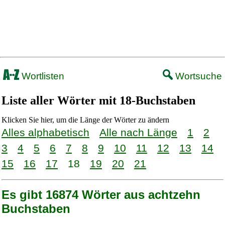
Wortlisten
Wortsuche
Liste aller Wörter mit 18-Buchstaben
Klicken Sie hier, um die Länge der Wörter zu ändern
Alles alphabetisch
Alle nach Länge
1
2
3
4
5
6
7
8
9
10
11
12
13
14
15
16
17
18
19
20
21
Es gibt 16874 Wörter aus achtzehn
Buchstaben