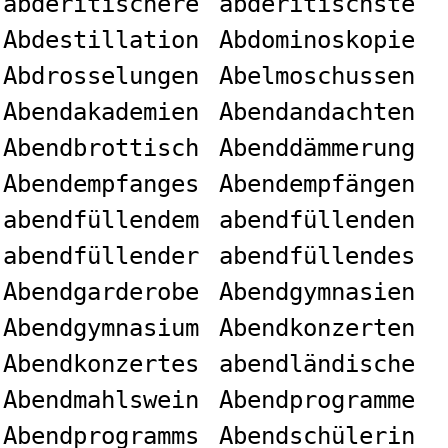
abderitischere
abderitischste
Abdestillation
Abdominoskopie
Abdrosselungen
Abelmoschussen
Abendakademien
Abendandachten
Abendbrottisch
Abenddämmerung
Abendempfanges
Abendempfängen
abendfüllendem
abendfüllenden
abendfüllender
abendfüllendes
Abendgarderobe
Abendgymnasien
Abendgymnasium
Abendkonzerten
Abendkonzertes
abendländische
Abendmahlswein
Abendprogramme
Abendprogramms
Abendschülerin