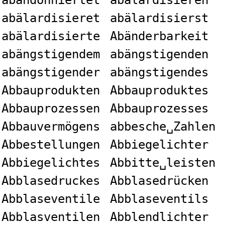
abandonniertet
abälardisieren
abälardisieret
abälardisierst
abälardisierte
Abänderbarkeit
abängstigendem
abängstigenden
abängstigender
abängstigendes
Abbauprodukten
Abbauproduktes
Abbauprozessen
Abbauprozesses
Abbauvermögens
abbesche␣Zahlen
Abbestellungen
Abbiegelichter
Abbiegelichtes
Abbitte␣leisten
Abblasedruckes
Abblasedrücken
Abblaseventile
Abblaseventils
Abblasventilen
Abblendlichter