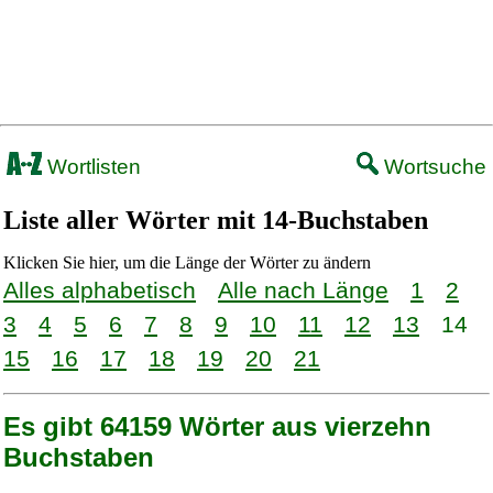
Wortlisten
Wortsuche
Liste aller Wörter mit 14-Buchstaben
Klicken Sie hier, um die Länge der Wörter zu ändern
Alles alphabetisch
Alle nach Länge
1
2
3
4
5
6
7
8
9
10
11
12
13
14
15
16
17
18
19
20
21
Es gibt 64159 Wörter aus vierzehn
Buchstaben