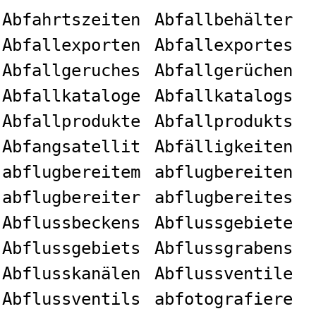
Abfahrtszeiten
Abfallbehälter
Abfallexporten
Abfallexportes
Abfallgeruches
Abfallgerüchen
Abfallkataloge
Abfallkatalogs
Abfallprodukte
Abfallprodukts
Abfangsatellit
Abfälligkeiten
abflugbereitem
abflugbereiten
abflugbereiter
abflugbereites
Abflussbeckens
Abflussgebiete
Abflussgebiets
Abflussgrabens
Abflusskanälen
Abflussventile
Abflussventils
abfotografiere