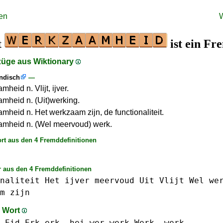
en
t
ist ein F
züge aus Wiktionary
ändisch
—
heid n. Vlijt, ijver.
mheid n. (Uit)werking.
mheid n. Het werkzaam zijn, de functionaliteit.
mheid n. (Wel meervoud) werk.
rt aus den 4 Fremddefinitionen
 aus den 4 Fremddefinitionen
naliteit
Het
ijver
meervoud
Uit
Vlijt
Wel
we
m
zijn
m Wort
 Eid
Erk erk.
hei
wer
werk Werk -werk