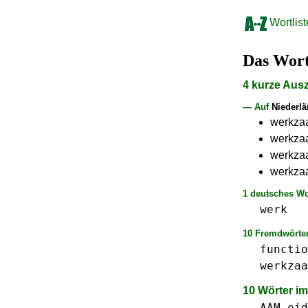
Wortlist
Das Wor
4 kurze Aus
— Auf
Niederl
werkzaam
werkzaa
werkzaa
werkzaa
1 deutsches Wo
werk
10 Fremdwörter
functio
werkzaa
10 Wörter i
AAM
eid