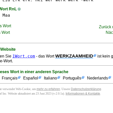
 Wort RnL
Maa
s Wort
Zurück
 Wort
Näc
 Website
WERKZAAMHEID
1Wort.com
en Sie
- das Wort
ist kein 
e-Wort.
ieses Wort in einer anderen Sprache
Français
Español
Italiano
Português
Nederlands
ite verwendet Web-Cookie, um
mehr zu erfahren
. Unsere
Datenschutzerklärung
.
f Inc. Website aktualisiert am 23 Juni 2023 (v-2.0.1
a
).
Informationen & Kontakte
.