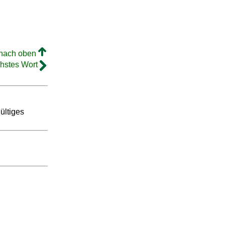
 nach oben
hstes Wort
gültiges