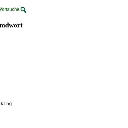
Wortsuche
remdwort
rking