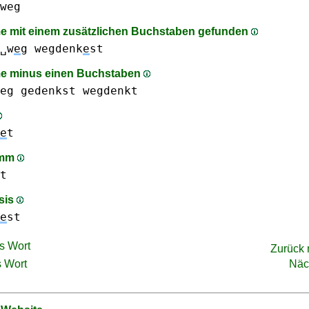
weg
 mit einem zusätzlichen Buchstaben gefunden
␣w
e
g
wegdenk
e
st
e minus einen Buchstaben
eg
gedenkst
wegdenkt
e
t
amm
t
sis
e
st
s Wort
Zurück
 Wort
Näc