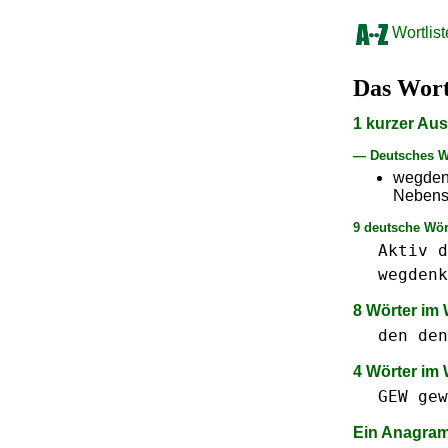
Wortlist
Das Wor
1 kurzer Au
— Deutsches W
wegden
Nebens
9 deutsche Wör
Aktiv
d
wegdenk
8 Wörter im
den
den
4 Wörter im
GEW gew
Ein Anagr