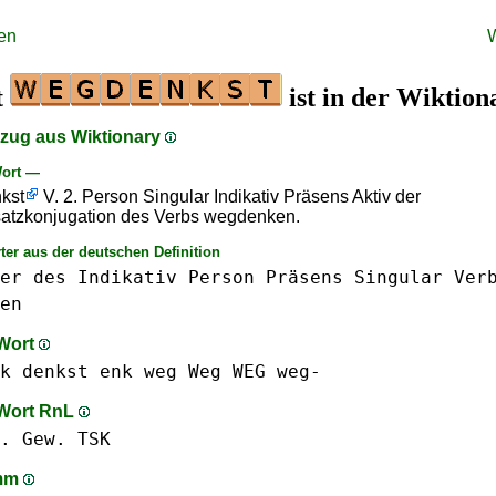
en
t
ist in der Wiktion
szug aus Wiktionary
ort —
kst
V. 2. Person Singular Indikativ Präsens Aktiv der
atzkonjugation des Verbs wegdenken.
ter aus der deutschen Definition
er
des
Indikativ
Person
Präsens
Singular
Ver
en
 Wort
k
denkst
enk
weg Weg WEG weg-
 Wort RnL
. Gew.
TSK
amm