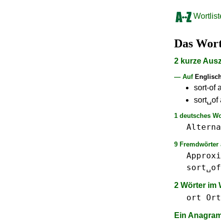
Wortlist
Das Wor
2 kurze Aus
— Auf
Englisc
sort-of 
sort␣of 
1 deutsches Wo
Alterna
9 Fremdwörter 
Approxi
sort␣of
2 Wörter im
ort Ort
Ein Anagr