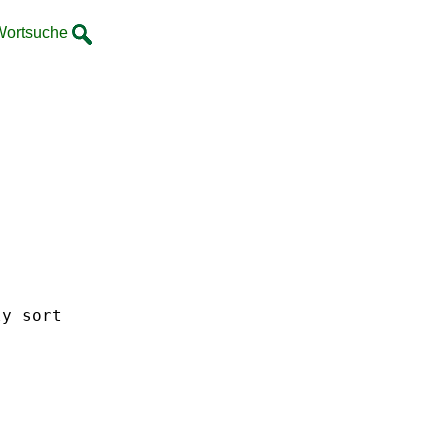
Wortsuche
ly
sort