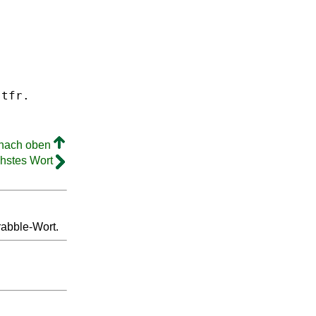
stfr.
 nach oben
hstes Wort
rabble-Wort.