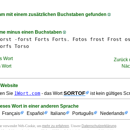
m mit einem zusätzlichen Buchstaben gefunden
me minus einen Buchstaben
orst -forst
Forts Forts.
Fotos
frost Frost
o
orfs
Torso
s Wort
Zurück
 Wort
Näc
 Website
SORTOF
1Wort.com
en Sie
- das Wort
ist kein gültiges Sc
ieses Wort in einer anderen Sprache
Français
Español
Italiano
Português
Nederlands
ite verwendet Web-Cookie, um
mehr zu erfahren
. Unsere
Datenschutzerklärung
.