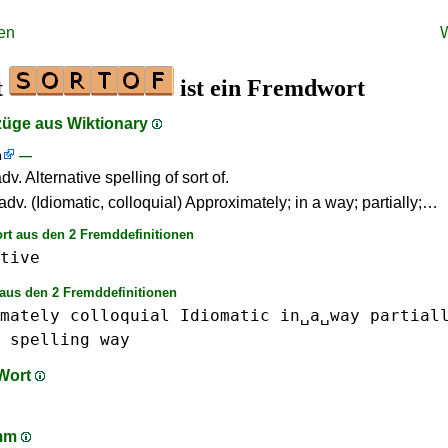
en
t
ist ein Fremdwort
züge aus Wiktionary
h
—
adv. Alternative spelling of sort of.
adv. (Idiomatic, colloquial) Approximately; in a way; partially;…
rt aus den 2 Fremddefinitionen
tive
aus den 2 Fremddefinitionen
mately
colloquial
Idiomatic
in␣a␣way
partial
spelling
way
 Wort
amm