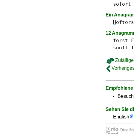
sofort
Ein Anagram
H
oftors
12 Anagram
forst F
sooft
T
Zufällige
Vorheriges
Empfohlene
Besuch
Sehen Sie d
English
Diese Se