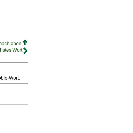
 nach oben
hstes Wort
bble-Wort.