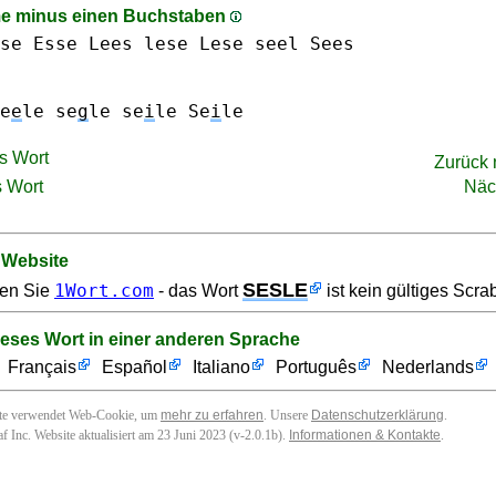
e minus einen Buchstaben
se Esse
Lees
lese Lese
seel
Sees
e
e
le
se
g
le
se
i
le Se
i
le
s Wort
Zurück
 Wort
Näc
 Website
SESLE
1Wort.com
en Sie
- das Wort
ist kein gültiges Scra
ieses Wort in einer anderen Sprache
Français
Español
Italiano
Português
Nederlands
ite verwendet Web-Cookie, um
mehr zu erfahren
. Unsere
Datenschutzerklärung
.
f Inc. Website aktualisiert am 23 Juni 2023 (v-2.0.1
b
).
Informationen & Kontakte
.