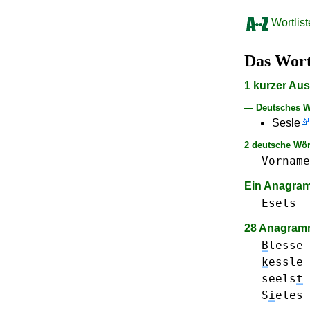
Wortlist
Das Wor
1 kurzer Au
— Deutsches W
Sesle
2 deutsche Wör
Vorname
Ein Anagr
Esels
28 Anagramm
B
lesse
k
essle
seels
t
S
i
eles