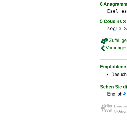
8 Anagramm
Esel
es
5 Cousins
se
e
le S
Zufällige
Vorheriges
Empfohlene
Besuch
Sehen Sie d
English
Diese Se
© Ortogra