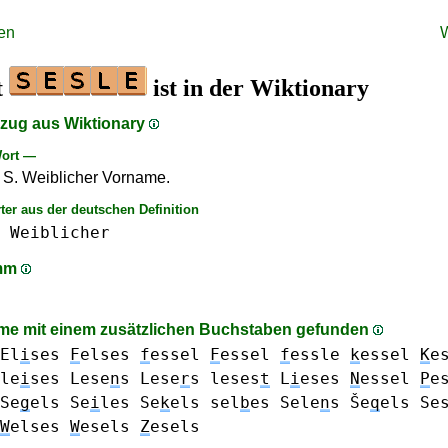
en
t
ist in der Wiktionary
szug aus Wiktionary
ort —
S. Weiblicher Vorname.
ter aus der deutschen Definition
Weiblicher
amm
e mit einem zusätzlichen Buchstaben gefunden
El
i
ses
F
elses
f
essel
F
essel
f
essle
k
essel
K
e
le
i
ses
Lese
n
s
Lese
r
s
leses
t
L
i
eses
N
essel
P
e
Se
g
els
Se
i
les
Se
k
els
sel
b
es
Sele
n
s
Še
q
els
Se
W
elses
W
esels
Z
esels