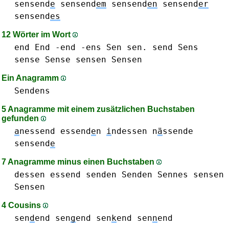
sensend
e
sensend
em
sensend
en
sensend
er
sensend
es
12 Wörter im Wort
end End -end
-ens
Sen sen.
send
Sens
sense Sense
sensen Sensen
Ein Anagramm
Sendens
5 Anagramme mit einem zusätzlichen Buchstaben
gefunden
a
nessend
essend
e
n
i
ndessen
n
ä
ssende
sensend
e
7 Anagramme minus einen Buchstaben
dessen
essend
senden Senden
Sennes
sensen
Sensen
4 Cousins
sen
d
end
sen
g
end
sen
k
end
sen
n
end