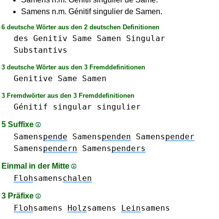
Samens n.m. Génitif singulier de Samen.
6 deutsche Wörter aus den 2 deutschen Definitionen
des
Genitiv
Same
Samen
Singular
Substantivs
3 deutsche Wörter aus den 3 Fremddefinitionen
Genitive
Same
Samen
3 Fremdwörter aus den 3 Fremddefinitionen
Génitif
singular
singulier
5 Suffixe
Samens
pende
Samens
penden
Samens
pender
Samens
pendern
Samens
penders
Einmal in der Mitte
Floh
samens
chalen
3 Präfixe
Floh
samens
Holz
samens
Lein
samens