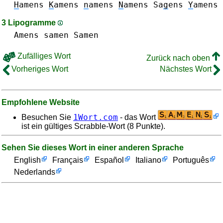
H
amens
K
amens
n
amens
N
amens
Sa
g
ens
Y
amens
3 Lipogramme
Amens
samen Samen
Zufälliges Wort
Zurück nach oben
Vorheriges Wort
Nächstes Wort
Empfohlene Website
1Wort.com
Besuchen Sie
- das Wort
ist ein gültiges Scrabble-Wort (8 Punkte).
Sehen Sie dieses Wort in einer anderen Sprache
English
Français
Español
Italiano
Português
Nederlands