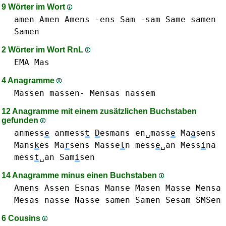
9 Wörter im Wort
amen Amen
Amens
-ens
Sam -sam
Same
samen
Samen
2 Wörter im Wort RnL
EMA
Mas
4 Anagramme
Massen massen-
Mensas
nassem
12 Anagramme mit einem zusätzlichen Buchstaben
gefunden
anmess
e
anmess
t
D
esmans
en␣mass
e
Ma
a
sens
Mans
k
es
Ma
r
sens
Masse
l
n
mess
e
␣an
Mess
i
na
mess
t
␣an
Sam
i
sen
14 Anagramme minus einen Buchstaben
Amens
Assen
Esnas
Manse
Masen
Masse
Mensa
Mesas
nasse Nasse
samen Samen
Sesam
SMSen
6 Cousins