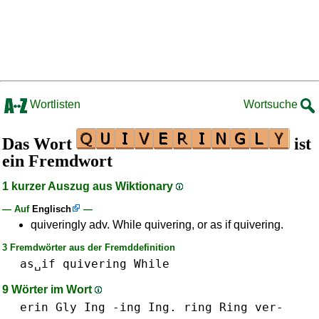
Wortlisten
Wortsuche
Das Wort
ist
ein Fremdwort
1 kurzer Auszug aus Wiktionary
— Auf
Englisch
—
quiveringly adv. While quivering, or as if quivering.
3 Fremdwörter aus der Fremddefinition
as␣if
quivering
While
9 Wörter im Wort
erin
Gly
Ing -ing Ing.
ring Ring
ver-