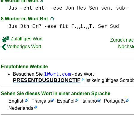
9 Wörter im Wort
Dus
-ent ent-
-ese
Jon
Res
Sen sen.
sub-
8 Wörter im Wort RnL
Bus
Dtn
ErP
-ese
fit F.␣i.␣T.
Ser
Sud
Zufälliges Wort
Zurück na
Vorheriges Wort
Nächst
Empfohlene Website
1Wort.com
Besuchen Sie
- das Wort
PRESENTDUSUBJONCTIF
ist kein gültiges Scrab
Sehen Sie dieses Wort in einer anderen Sprache
English
Français
Español
Italiano
Português
Nederlands