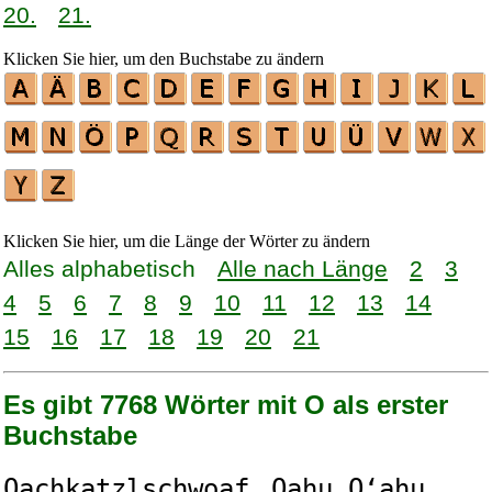
20.
21.
Klicken Sie hier, um den Buchstabe zu ändern
Klicken Sie hier, um die Länge der Wörter zu ändern
Alles alphabetisch
Alle nach Länge
2
3
4
5
6
7
8
9
10
11
12
13
14
15
16
17
18
19
20
21
Es gibt 7768 Wörter mit O als erster
Buchstabe
O
achkatzlschwoaf
O
ahu
O
ʻahu