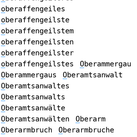
o
beraffengeiles
o
beraffengeilste
o
beraffengeilstem
o
beraffengeilsten
o
beraffengeilster
o
beraffengeilstes
O
berammergau
O
berammergaus
O
beramtsanwalt
O
beramtsanwaltes
O
beramtsanwalts
O
beramtsanwälte
O
beramtsanwälten
O
berarm
O
berarmbruch
O
berarmbruche