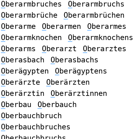
O
berarmbruches
O
berarmbruchs
O
berarmbrüche
O
berarmbrüchen
O
berarme
O
berarmen
O
berarmes
O
berarmknochen
O
berarmknochens
O
berarms
O
berarzt
O
berarztes
O
berasbach
O
berasbachs
O
berägypten
O
berägyptens
O
berärzte
O
berärzten
O
berärztin
O
berärztinnen
O
berbau
O
berbauch
O
berbauchbruch
O
berbauchbruches
O
berbauchbruchs