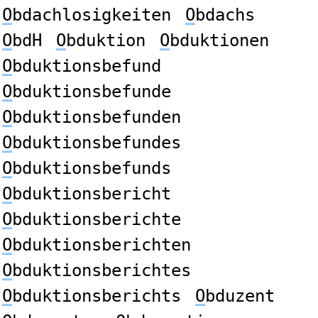
O
bdachlosigkeiten
O
bdachs
O
bdH
O
bduktion
O
bduktionen
O
bduktionsbefund
O
bduktionsbefunde
O
bduktionsbefunden
O
bduktionsbefundes
O
bduktionsbefunds
O
bduktionsbericht
O
bduktionsberichte
O
bduktionsberichten
O
bduktionsberichtes
O
bduktionsberichts
O
bduzent