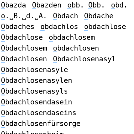
O
bazda
O
bazden
o
bb.
O
bb.
o
bd.
o
.␣B.␣d.␣A.
O
bdach
O
bdache
O
bdaches
o
bdachlos
o
bdachlose
O
bdachlose
o
bdachlosem
O
bdachlosem
o
bdachlosen
O
bdachlosen
O
bdachlosenasyl
O
bdachlosenasyle
O
bdachlosenasylen
O
bdachlosenasyls
O
bdachlosendasein
O
bdachlosendaseins
O
bdachlosenfürsorge