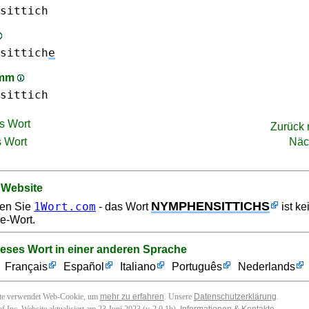
sittich
sittich
e
amm
sittich
s Wort
Zurück
 Wort
Näc
 Website
NYMPHENSITTICHS
1Wort.com
en Sie
- das Wort
ist ke
e-Wort.
ieses Wort in einer anderen Sprache
Français
Español
Italiano
Português
Nederlands
ite verwendet Web-Cookie, um
mehr zu erfahren
. Unsere
Datenschutzerklärung
.