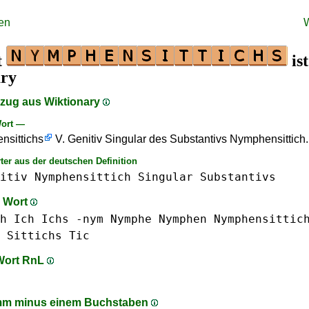
en
t
ist
ary
szug aus Wiktionary
ort —
nsittichs
V. Genitiv Singular des Substantivs Nymphensittich.
ter aus der deutschen Definition
itiv
Nymphensittich
Singular
Substantivs
m Wort
h Ich
Ichs
-nym
Nymphe
Nymphen
Nymphensittic
Sittichs
Tic
 Wort RnL
mm minus einem Buchstaben