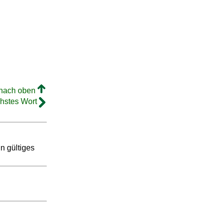
 nach oben
hstes Wort
in gültiges