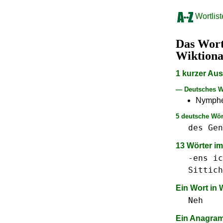
Wortlist
Das Wor
Wiktion
1 kurzer Au
— Deutsches W
Nymphe
5 deutsche Wör
des
Gen
13 Wörter i
-ens
ic
Sittich
Ein Wort in
Neh
Ein Anagra