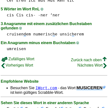
Cer
Eren
ICE
mus Mus
Ren
sic
5 Wörter im Wort RnL
cis Cis cis-
-ner ’ner
3 Anagramme mit einem zusätzlichen Buchstaben
gefunden
cruisen
d
em
numerisc
h
e
unsic
h
erem
Ein Anagramm minus einem Buchstaben
umreisen
Zufälliges Wort
Zurück nach oben
Vorheriges Wort
Nächstes Wort
Empfohlene Website
MUSICEREN
1Wort.com
Besuchen Sie
- das Wort
ist kein gültiges Scrabble-Wort.
Sehen Sie dieses Wort in einer anderen Sprache