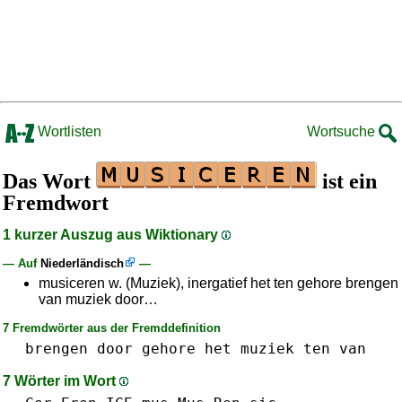
Wortlisten
Wortsuche
Das Wort
ist ein
Fremdwort
1 kurzer Auszug aus Wiktionary
— Auf
Niederländisch
—
musiceren w. (Muziek), inergatief het ten gehore brengen
van muziek door…
7 Fremdwörter aus der Fremddefinition
brengen
door
gehore
het
muziek
ten
van
7 Wörter im Wort