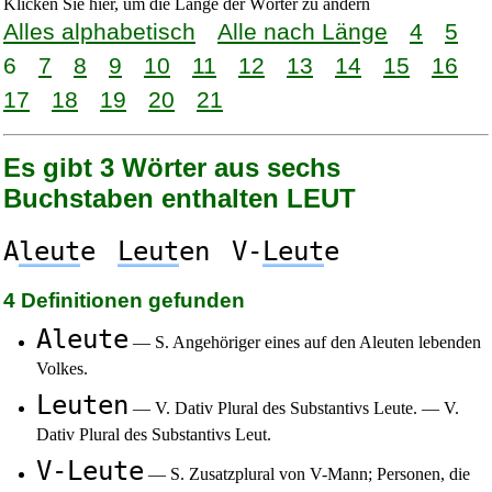
Klicken Sie hier, um die Länge der Wörter zu ändern
Alles alphabetisch
Alle nach Länge
4
5
6
7
8
9
10
11
12
13
14
15
16
17
18
19
20
21
Es gibt 3 Wörter aus sechs
Buchstaben enthalten LEUT
A
leut
e
Leut
en
V-
Leut
e
4 Definitionen gefunden
Aleute
— S. Angehöriger eines auf den Aleuten lebenden
Volkes.
Leuten
— V. Dativ Plural des Substantivs Leute. — V.
Dativ Plural des Substantivs Leut.
V-Leute
— S. Zusatzplural von V-Mann; Personen, die