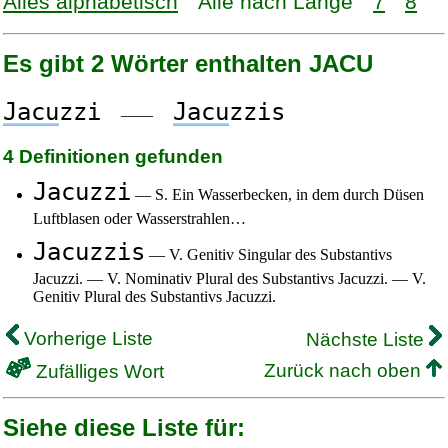
Alles alphabetisch
Alle nach Länge
7
8
Es gibt 2 Wörter enthalten JACU
Jacu
zzi
Jacu
zzis
——
4 Definitionen gefunden
Jacuzzi
— S. Ein Wasserbecken, in dem durch Düsen
Luftblasen oder Wasserstrahlen…
Jacuzzis
— V. Genitiv Singular des Substantivs
Jacuzzi. — V. Nominativ Plural des Substantivs Jacuzzi. — V.
Genitiv Plural des Substantivs Jacuzzi.
Vorherige Liste
Nächste Liste
Zurück nach oben
Zufälliges Wort
Siehe diese Liste für: