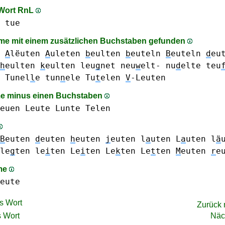
 Wort RnL
tue
e mit einem zusätzlichen Buchstaben gefunden
n
A
lëuten
A
uleten
b
eulten
b
euteln
B
euteln
d
eu
h
eulten
k
eulten
leu
g
net
neu
w
elt-
nu
d
elte
teu
Tunel
l
e
tun
n
ele
Tu
t
elen
V
-Leuten
e minus einen Buchstaben
euen
Leute
Lunte
Telen
B
euten
d
euten
h
euten
j
euten
l
a
uten L
a
uten
l
ä
le
g
ten
le
i
ten Le
i
ten
Le
k
ten
Le
t
ten
M
euten
r
e
me
eute
s Wort
Zurück
 Wort
Näc