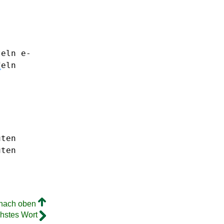
teln
e-
f
eln
uten
uten
 nach oben
hstes Wort