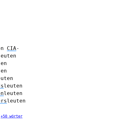
en
CIA
-
leuten
ten
ten
euten
ds
leuten
en
leuten
ers
leuten
+50 wörter