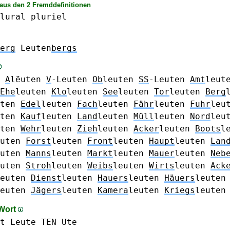
aus den 2 Fremddefinitionen
lural
pluriel
erg
Leuten
bergs
n
A
lëuten
V
-Leuten
Ob
leuten
SS
-Leuten
Amt
leut
Ehe
leuten
Klo
leuten
See
leuten
Tor
leuten
Berg
ten
Edel
leuten
Fach
leuten
Fähr
leuten
Fuhr
leu
ten
Kauf
leuten
Land
leuten
Müll
leuten
Nord
leu
ten
Wehr
leuten
Zieh
leuten
Acker
leuten
Boots
l
uten
Forst
leuten
Front
leuten
Haupt
leuten
Lan
uten
Manns
leuten
Markt
leuten
Mauer
leuten
Neb
uten
Stroh
leuten
Weibs
leuten
Wirts
leuten
Ack
euten
Dienst
leuten
Hauers
leuten
Häuers
leuten
euten
Jägers
leuten
Kamera
leuten
Kriegs
leuten
 Wort
t
Leute
TEN
Ute