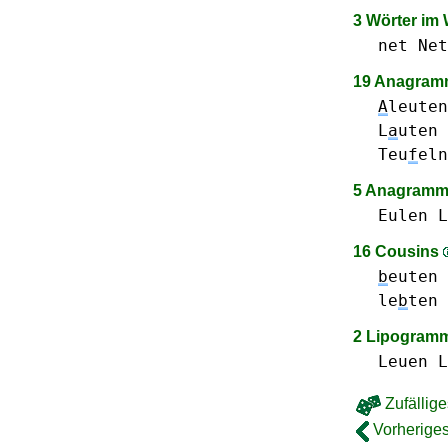
3 Wörter im
net Net
19 Anagramm
A
leute
L
a
uten
Teu
f
eln
5 Anagramm
Eulen
L
16 Cousins
b
euten
le
b
ten
2 Lipogram
Leuen
L
Zufällige
Vorheriges