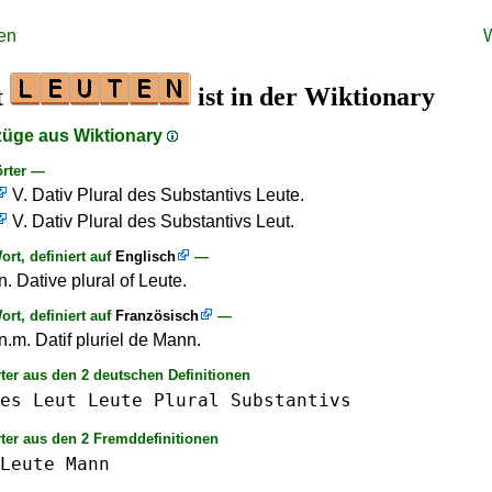
en
t
ist in der Wiktionary
züge aus Wiktionary
rter —
V. Dativ Plural des Substantivs Leute.
V. Dativ Plural des Substantivs Leut.
rt, definiert auf
Englisch
—
. Dative plural of Leute.
rt, definiert auf
Französisch
—
n.m. Datif pluriel de Mann.
ter aus den 2 deutschen Definitionen
es
Leut
Leute
Plural
Substantivs
ter aus den 2 Fremddefinitionen
Leute
Mann