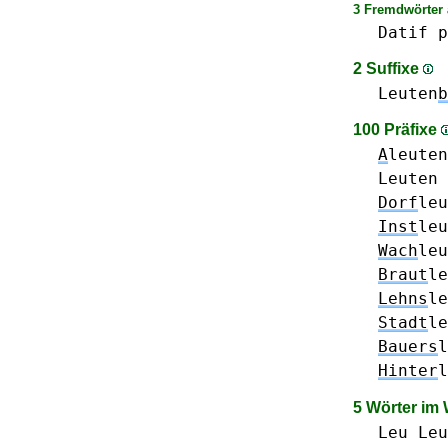
3 Fremdwörter 
Datif
p
2 Suffixe
Leuten
b
100 Präfixe
A
leute
Leuten
Dorf
leu
Inst
leu
Wach
leu
Braut
le
Lehns
le
Stadt
le
Bauers
l
Hinter
l
5 Wörter im
Leu
Leu