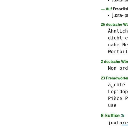
— Auf
Französ
juxta- p
26 deutsche Wö
Ähnlich
dicht
e
nahe
Ne
Wortbil
2 deutsche Wör
Non
ord
23 Fremdwörter
à␣côté
Lepidop
Pièce
P
use
8 Suffixe
juxta
re