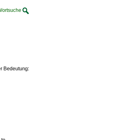
Wortsuche
er Bedeutung:
 to.