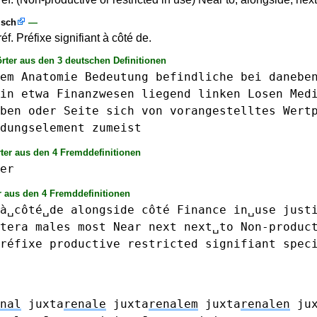
isch
—
réf. Préfixe signifiant à côté de.
rter aus den 3 deutschen Definitionen
em
Anatomie
Bedeutung
befindliche
bei
danebe
in
etwa
Finanzwesen
liegend
linken
Losen
Med
ben
oder
Seite
sich
von
vorangestelltes
Wert
dungselement
zumeist
ter aus den 4 Fremddefinitionen
er
 aus den 4 Fremddefinitionen
à␣côté␣de
alongside
côté
Finance
in␣use
just
tera
males
most
Near
next
next␣to
Non-produc
réfixe
productive
restricted
signifiant
spec
nal
juxta
renale
juxta
renalem
juxta
renalen
ju