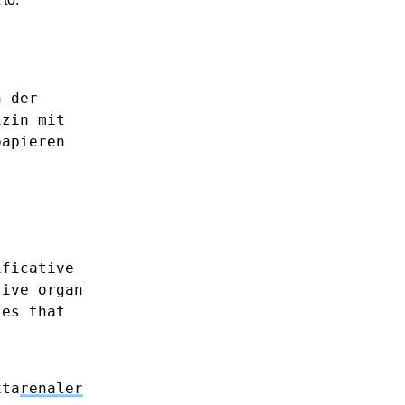
n
der
izin
mit
papieren
ificative
tive
organ
ies
that
xta
renaler