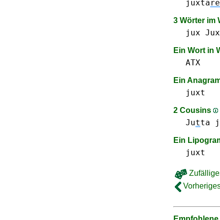
juxta
re
3 Wörter im
jux Jux
Ein Wort in
ATX
Ein Anagra
juxt
2 Cousins
Ju
t
ta
j
Ein Lipogr
juxt
Zufällige
Vorheriges
Empfohlene