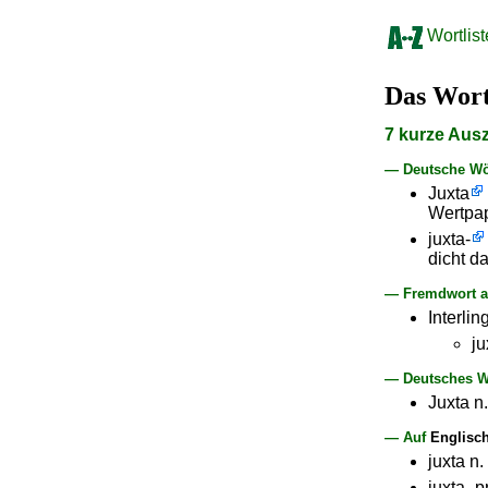
Wortlist
Das Wor
7 kurze Aus
— Deutsche Wö
Juxta
Wertpap
juxta-
dicht d
— Fremdwort au
Interlin
ju
— Deutsches Wo
Juxta n.
— Auf
Englisc
juxta n
juxta- p