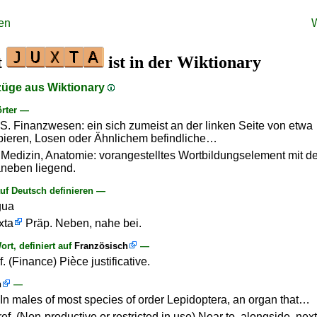
en
t
ist in der Wiktionary
züge aus Wiktionary
rter —
S. Finanzwesen: ein sich zumeist an der linken Seite von etwa
ieren, Losen oder Ähnlichem befindliche…
Medizin, Anatomie: vorangestelltes Wortbildungselement mit d
aneben liegend.
f Deutsch definieren —
gua
xta
Präp. Neben, nahe bei.
rt, definiert auf
Französisch
—
f. (Finance) Pièce justificative.
h
—
. In males of most species of order Lepidoptera, an organ that…
ref. (Non-productive or restricted in use) Near to, alongside, next