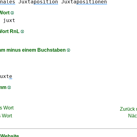
nales
Juxta
position
Juxta
positionen
 Wort
juxt
 Wort RnL
mm minus einem Buchstaben
uxt
e
amm
s Wort
Zurück
 Wort
Näc
 Website