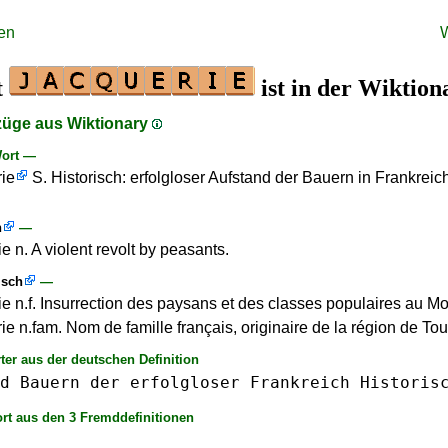
en
t
ist in der Wiktion
züge aus Wiktionary
ort —
ie
S. Historisch: erfolgloser Aufstand der Bauern in Frankreic
h
—
e n. A violent revolt by peasants.
isch
—
ie n.f. Insurrection des paysans et des classes populaires au M
ie n.fam. Nom de famille français, originaire de la région de T
ter aus der deutschen Definition
d
Bauern
der
erfolgloser
Frankreich
Historis
rt aus den 3 Fremddefinitionen