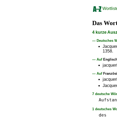
Wortlist
Das Wor
4 kurze Aus
— Deutsches W
Jacquer
1358.
— Auf
Englisc
jacqueri
— Auf
Französ
jacquer
Jacquer
7 deutsche Wör
Aufstan
1 deutsches Wo
des