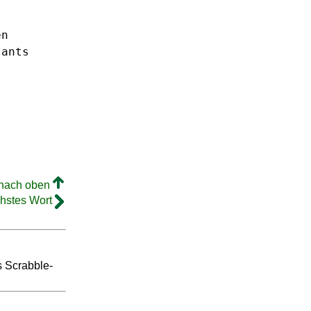
en
sants
 nach oben
hstes Wort
s Scrabble-