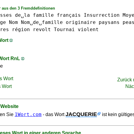
 aus den 3 Fremddefinitionen
sses
de␣la
famille
français
Insurrection
Moy
ge
Nom
Nom␣de␣famille
originaire
paysans
pea
res
région
revolt
Tournai
violent
 Wort
 Wort RnL
e
s Wort
Zurück
 Wort
Näc
 Website
JACQUERIE
1Wort.com
en Sie
- das Wort
ist kein gültige
ieses Wort in einer anderen Sprache