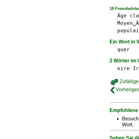
18 Fremdwörter
Âge
cla
Moyen␣Â
populai
Ein Wort in
quer
2 Wörter im
eire
Ir
Zufällige
Vorheriges
Empfohlene
Besuch
Wort.
Sehen Sie d