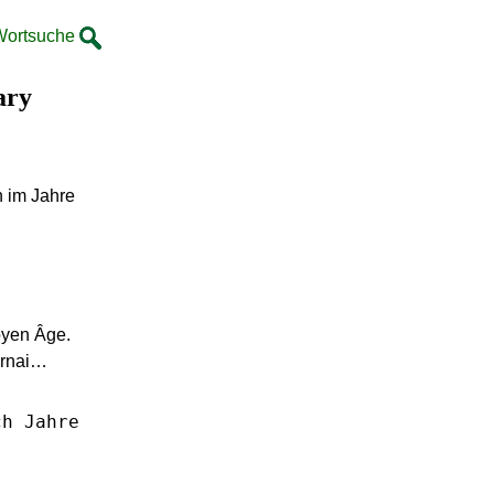
Wortsuche
ary
h im Jahre
oyen Âge.
ournai…
ch
Jahre