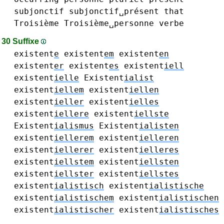
subjonctif
subjonctif␣présent
that
Troisième
Troisième␣personne
verbe
30 Suffixe
existent
e
existent
em
existent
en
existent
er
existent
es
existent
iell
existent
ielle
Existent
ialist
existent
iellem
existent
iellen
existent
ieller
existent
ielles
existent
iellere
existent
iellste
Existent
ialismus
Existent
ialisten
existent
iellerem
existent
ielleren
existent
iellerer
existent
ielleres
existent
iellstem
existent
iellsten
existent
iellster
existent
iellstes
existent
ialistisch
existent
ialistische
existent
ialistischem
existent
ialistischen
existent
ialistischer
existent
ialistisches