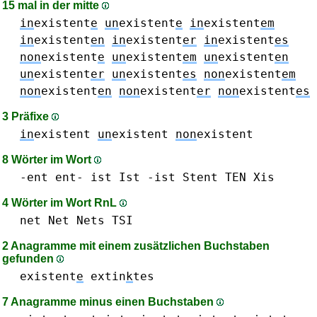
15 mal in der mitte
in
existent
e
un
existent
e
in
existent
em
in
existent
en
in
existent
er
in
existent
es
non
existent
e
un
existent
em
un
existent
en
un
existent
er
un
existent
es
non
existent
em
non
existent
en
non
existent
er
non
existent
es
3 Präfixe
in
existent
un
existent
non
existent
8 Wörter im Wort
-ent ent-
ist Ist -ist
Stent
TEN
Xis
4 Wörter im Wort RnL
net Net
Nets
TSI
2 Anagramme mit einem zusätzlichen Buchstaben
gefunden
existent
e
extin
k
tes
7 Anagramme minus einen Buchstaben