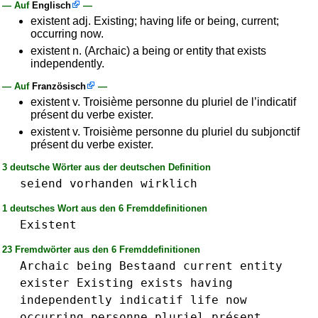
— Auf
Englisch
—
existent adj. Existing; having life or being, current;
occurring now.
existent n. (Archaic) a being or entity that exists
independently.
— Auf
Französisch
—
existent v. Troisième personne du pluriel de l’indicatif
présent du verbe exister.
existent v. Troisième personne du pluriel du subjonctif
présent du verbe exister.
3 deutsche Wörter aus der deutschen Definition
seiend
vorhanden
wirklich
1 deutsches Wort aus den 6 Fremddefinitionen
Existent
23 Fremdwörter aus den 6 Fremddefinitionen
Archaic
being
Bestaand
current
entity
exister
Existing
exists
having
independently
indicatif
life
now
occurring
personne
pluriel
présent