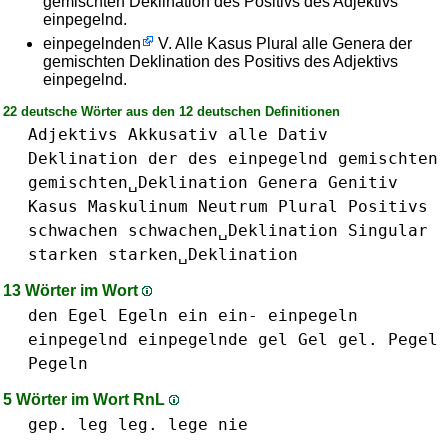
gemischten Deklination des Positivs des Adjektivs
einpegelnd.
einpegelnden
V. Alle Kasus Plural alle Genera der
gemischten Deklination des Positivs des Adjektivs
einpegelnd.
22 deutsche Wörter aus den 12 deutschen Definitionen
Adjektivs
Akkusativ
alle
Dativ
Deklination
der
des
einpegelnd
gemischten
gemischten␣Deklination
Genera
Genitiv
Kasus
Maskulinum
Neutrum
Plural
Positivs
schwachen
schwachen␣Deklination
Singular
starken
starken␣Deklination
13 Wörter im Wort
den
Egel
Egeln
ein ein-
einpegeln
einpegelnd
einpegelnde
gel Gel gel.
Pegel
Pegeln
5 Wörter im Wort RnL
gep.
leg leg.
lege
nie