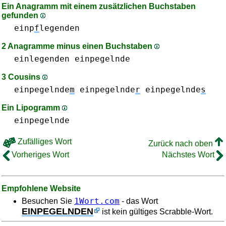
Ein Anagramm mit einem zusätzlichen Buchstaben
gefunden
einp
f
legenden
2 Anagramme minus einen Buchstaben
einlegenden
einpegelnde
3 Cousins
einpegelnde
m
einpegelnde
r
einpegelnde
s
Ein Lipogramm
einpegelnde
Zufälliges Wort
Zurück nach oben
Vorheriges Wort
Nächstes Wort
Empfohlene Website
1Wort.com
Besuchen Sie
- das Wort
EINPEGELNDEN
ist kein gültiges Scrabble-Wort.