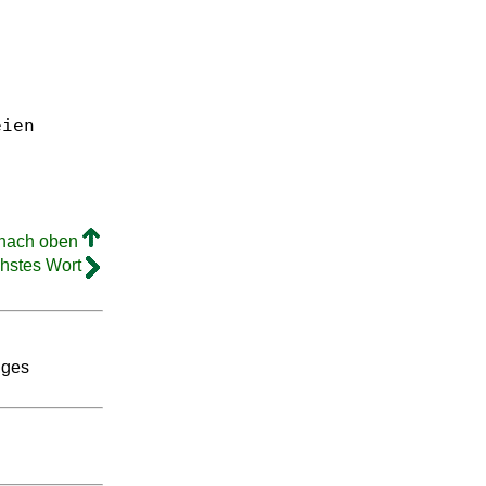
eien
 nach oben
hstes Wort
tiges