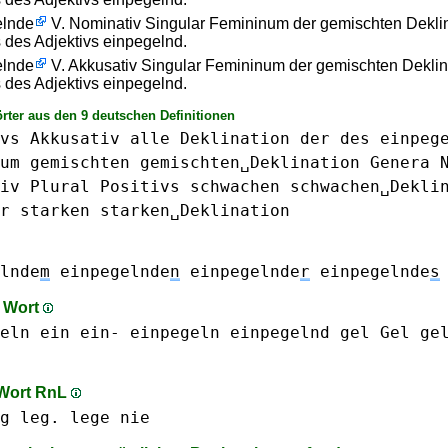
elnde
V. Nominativ Singular Femininum der gemischten Dekli
s des Adjektivs einpegelnd.
elnde
V. Akkusativ Singular Femininum der gemischten Deklin
s des Adjektivs einpegelnd.
rter aus den 9 deutschen Definitionen
vs
Akkusativ
alle
Deklination
der
des
einpeg
um
gemischten
gemischten␣Deklination
Genera
iv
Plural
Positivs
schwachen
schwachen␣Dekli
r
starken
starken␣Deklination
lnde
m
einpegelnde
n
einpegelnde
r
einpegelnde
s
m Wort
eln
ein ein-
einpegeln
einpegelnd
gel Gel ge
 Wort RnL
g leg.
lege
nie