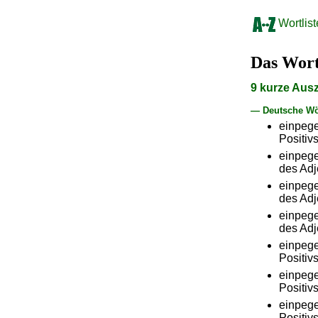
Wortlist
Das Wor
9 kurze Aus
— Deutsche Wö
einpeg
Positiv
einpeg
des Adj
einpeg
des Adj
einpeg
des Adj
einpeg
Positiv
einpeg
Positiv
einpeg
Positiv