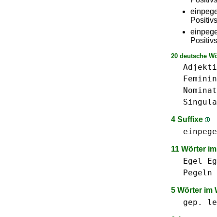
einpeg
Positiv
einpeg
Positiv
20 deutsche Wö
Adjekti
Feminin
Nominat
Singula
4 Suffixe
einpege
11 Wörter i
Egel
Eg
Pegeln
5 Wörter im
gep.
le