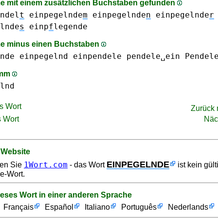
 mit einem zusätzlichen Buchstaben gefunden
ndel
t
einpegelnde
m
einpegelnde
n
einpegelnde
r
lnde
s
einp
f
legende
e minus einen Buchstaben
nde
einpegelnd
einpendele
pendele␣ein
Pendel
amm
lnd
s Wort
Zurück
 Wort
Näc
 Website
EINPEGELNDE
1Wort.com
en Sie
- das Wort
ist kein gül
e-Wort.
ieses Wort in einer anderen Sprache
Français
Español
Italiano
Português
Nederlands