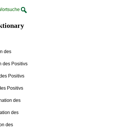
Wortsuche
ktionary
on des
n des Positivs
des Positivs
des Positivs
nation des
ation des
on des