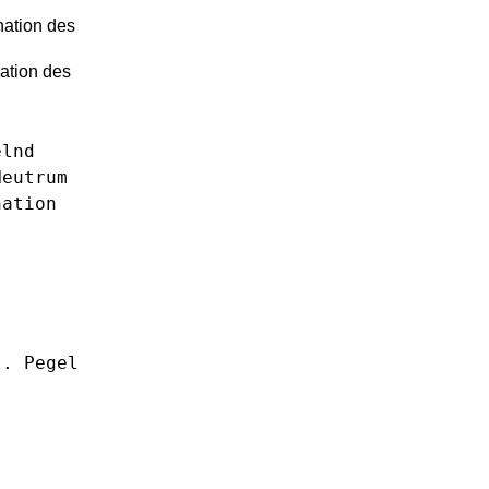
nation des
ation des
elnd
Neutrum
nation
l.
Pegel