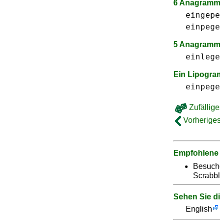
6 Anagramme
eingepe
einpege
5 Anagramm
einlege
Ein Lipogr
einpege
Zufällige
Vorheriges
Empfohlene
Besuch
Scrabbl
Sehen Sie d
English