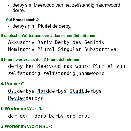
derby's n. Meervoud van het zelfstandig naamwoord
derby.
— Auf
Französisch
—
derbys n.m. Pluriel de derby.
9 deutsche Wörter aus den 5 deutschen Definitionen
Akkusativ
Dativ
Derby
des
Genitiv
Nominativ
Plural
Singular
Substantivs
8 Fremdwörter aus den 2 Fremddefinitionen
derby
het
Meervoud
naamwoord
Pluriel
van
zelfstandig
zelfstandig␣naamwoord
4 Präfixe
Ost
derbys
Nord
derbys
Stadt
derbys
Revier
derbys
6 Wörter im Wort
der der-
derb
Derby
erb erb.
3 Wörter im Wort RnL