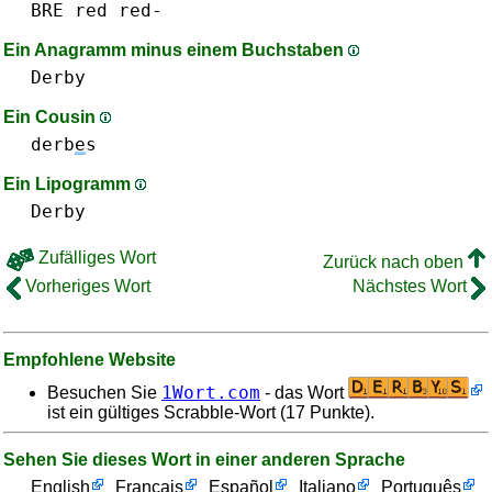
BRE
red red-
Ein Anagramm minus einem Buchstaben
Derby
Ein Cousin
derb
e
s
Ein Lipogramm
Derby
Zufälliges Wort
Zurück nach oben
Vorheriges Wort
Nächstes Wort
Empfohlene Website
1Wort.com
Besuchen Sie
- das Wort
ist ein gültiges Scrabble-Wort (17 Punkte).
Sehen Sie dieses Wort in einer anderen Sprache
English
Français
Español
Italiano
Português