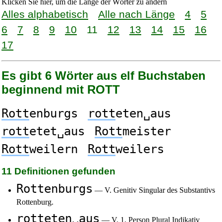
Klicken Sie hier, um die Länge der Wörter zu ändern
Alles alphabetisch
Alle nach Länge
4
5
6
7
8
9
10
11
12
13
14
15
16
17
Es gibt 6 Wörter aus elf Buchstaben
beginnend mit ROTT
Rott
enburgs
rott
eten␣aus
rott
etet␣aus
Rott
meister
Rott
weilern
Rott
weilers
11 Definitionen gefunden
Rottenburgs
— V. Genitiv Singular des Substantivs
Rottenburg.
rotteten␣aus
— V. 1. Person Plural Indikativ