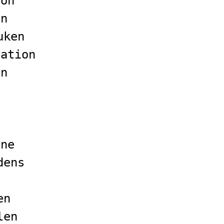
ion
en
uken
sation
en
nne
dens
n
en
len