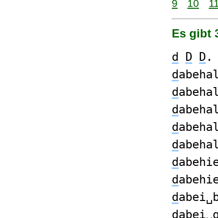
9
10
1
Es gibt
d
D
D
.
d
abeha
d
abeha
d
abeha
d
abeha
d
abeha
d
abehi
d
abehi
d
abei␣
d
abei␣