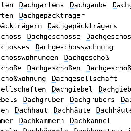
rten
D
achgartens
D
achgaube
D
ach
rten
D
achgepäckträger
päckträgern
D
achgepäckträgers
schoss
D
achgeschosse
D
achgescho
schosses
D
achgeschosswohnung
schosswohnungen
D
achgeschoß
schoße
D
achgeschoßen
D
achgescho
schoßwohnung
D
achgesellschaft
sellschaften
D
achgiebel
D
achgie
ebels
D
achgruber
D
achgrubers
D
a
sen
D
achhaut
D
achhäute
D
achhäut
mmer
D
achkammern
D
achkännel