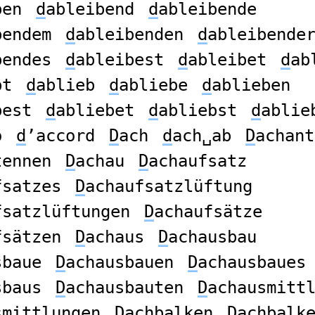
ben
d
ableibend
d
ableibende
bendem
d
ableibenden
d
ableibende
bendes
d
ableibest
d
ableibet
d
ab
bt
d
ablieb
d
abliebe
d
ablieben
best
d
abliebet
d
abliebst
d
ablie
o
d
’accord
D
ach
d
ach␣ab
D
achant
tennen
D
achau
D
achaufsatz
fsatzes
D
achaufsatzlüftung
fsatzlüftungen
D
achaufsätze
fsätzen
D
achaus
D
achausbau
sbaue
D
achausbauen
D
achausbaues
sbaus
D
achausbauten
D
achausmitt
smittlungen
D
achbalken
D
achbalk