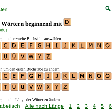
sten
n Wörtern beginnend mit
odus
er, um der zweite Buchstabe auswählen
er, um den ersten Buchstabe zu ändern
er, um die Länge der Wörter zu ändern
habetisch
Alle nach Länge
1
2
3
4
5
6