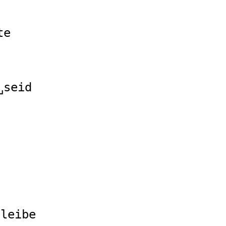
te
␣seid
bleibe