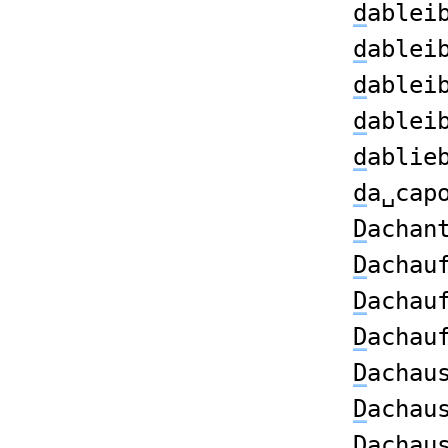
d
ablei
d
ablei
d
ablei
d
ablei
d
ablie
d
a␣cap
D
achan
D
achau
D
achau
D
achau
D
achau
D
achau
D
achau