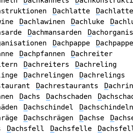
nneln
D
achkännels
D
achkonstrukt
nstruktionen
D
achlatte
D
achlatt
wine
D
achlawinen
D
achluke
D
achl
nsarde
D
achmansarden
D
achorgani
ganisationen
D
achpappe
D
achpapp
anne
D
achpfannen
D
achreiter
itern
D
achreiters
D
achreling
linge
D
achrelingen
D
achrelings
staurant
D
achrestaurants
D
achri
nnen
D
achs
D
achschaden
D
achscha
häden
D
achschindel
D
achschindel
hräge
D
achschrägen
D
achse
D
achs
s
D
achsfell
D
achsfelle
D
achsfel