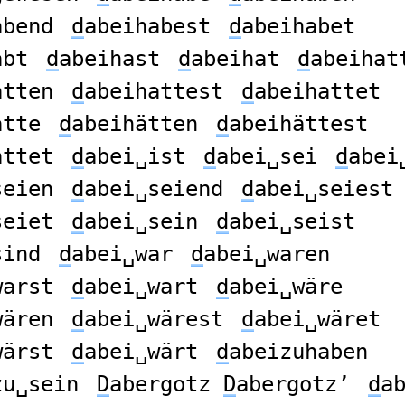
abend
d
abeihabest
d
abeihabet
abt
d
abeihast
d
abeihat
d
abeihat
atten
d
abeihattest
d
abeihattet
ätte
d
abeihätten
d
abeihättest
ättet
d
abei␣ist
d
abei␣sei
d
abei
seien
d
abei␣seiend
d
abei␣seiest
seiet
d
abei␣sein
d
abei␣seist
sind
d
abei␣war
d
abei␣waren
warst
d
abei␣wart
d
abei␣wäre
wären
d
abei␣wärest
d
abei␣wäret
wärst
d
abei␣wärt
d
abeizuhaben
zu␣sein
D
abergotz
D
abergotz’
d
a