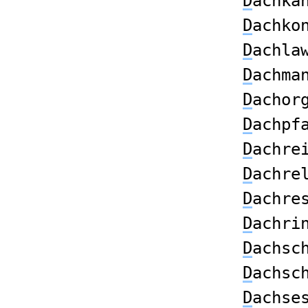
D
achkä
D
achko
D
achla
D
achma
D
achor
D
achpf
D
achre
D
achre
D
achre
D
achri
D
achsc
D
achsc
D
achse