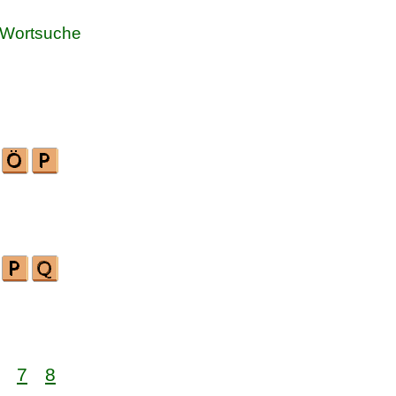
Wortsuche
7
8