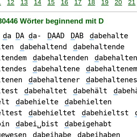
1
12
13
14
15
16
17
18
19
20
21
 30446 Wörter beginnend mit D
d
a
D
A
d
a-
D
AAD
D
AB
d
abehalte
lten
d
abehaltend
d
abehaltende
ltendem
d
abehaltenden
d
abehalte
ltendes
d
abehaltene
d
abehaltene
ltenen
d
abehaltener
d
abehaltene
ltest
d
abehaltet
d
abehält
d
abeh
elt
d
abehielte
d
abehielten
eltest
d
abehieltet
d
abehieltst
bin
d
abei␣bist
d
abeigehabt
gewesen
d
abeihabe
d
abeihaben