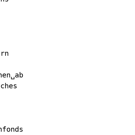
n
ern
hen␣ab
aches
hfonds