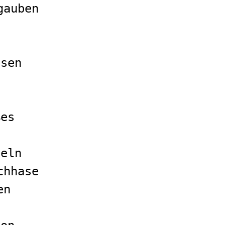
gauben
ssen
ßes
beln
chhase
en