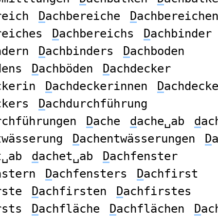
reich
D
achbereiche
D
achbereiche
reiches
D
achbereichs
D
achbinder
ndern
D
achbinders
D
achboden
dens
D
achböden
D
achdecker
ckerin
D
achdeckerinnen
D
achdeck
ckers
D
achdurchführung
rchführungen
D
ache
d
ache␣ab
d
ac
twässerung
D
achentwässerungen
D
t␣ab
d
achet␣ab
D
achfenster
nstern
D
achfensters
D
achfirst
rste
D
achfirsten
D
achfirstes
rsts
D
achfläche
D
achflächen
D
ac