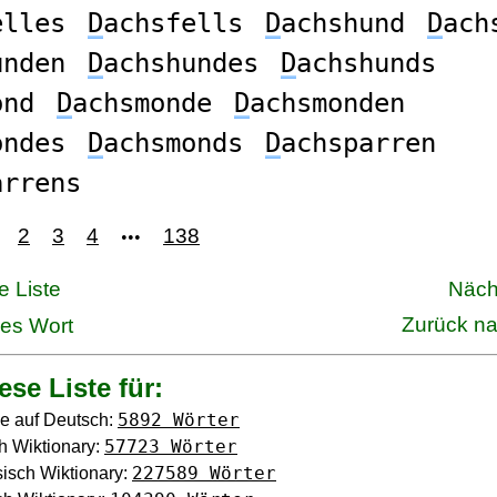
elles
D
achsfells
D
achshund
D
ach
unden
D
achshundes
D
achshunds
ond
D
achsmonde
D
achsmonden
ondes
D
achsmonds
D
achsparren
arrens
2
3
4
138
•••
e Liste
Näch
Zurück n
ges Wort
ese Liste für:
5892 Wörter
e auf Deutsch:
57723 Wörter
h Wiktionary:
227589 Wörter
isch Wiktionary: