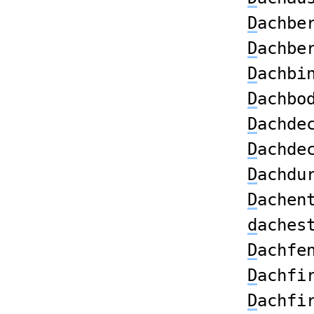
D
achbe
D
achbe
D
achbi
D
achbo
D
achde
D
achde
D
achdu
D
achen
d
aches
D
achfe
D
achfi
D
achfi