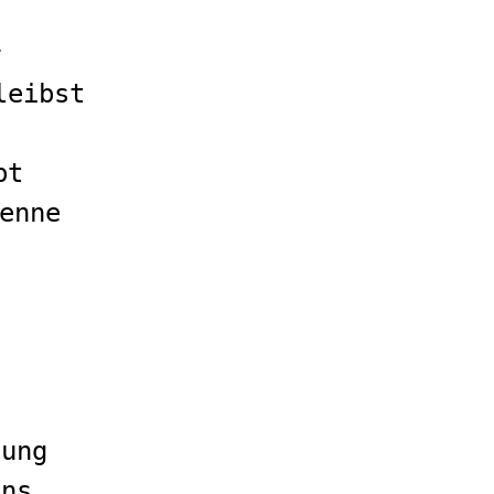
r
leibst
bt
enne
lung
ens