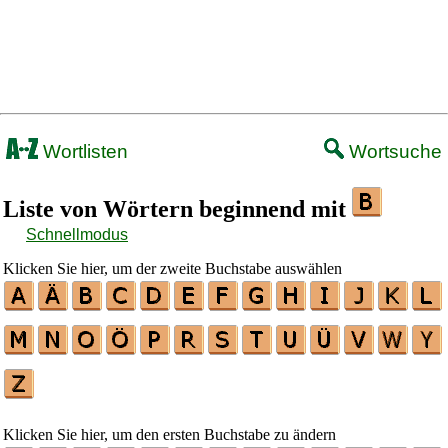
Wortlisten
Wortsuche
Liste von Wörtern beginnend mit
Schnellmodus
Klicken Sie hier, um der zweite Buchstabe auswählen
Klicken Sie hier, um den ersten Buchstabe zu ändern