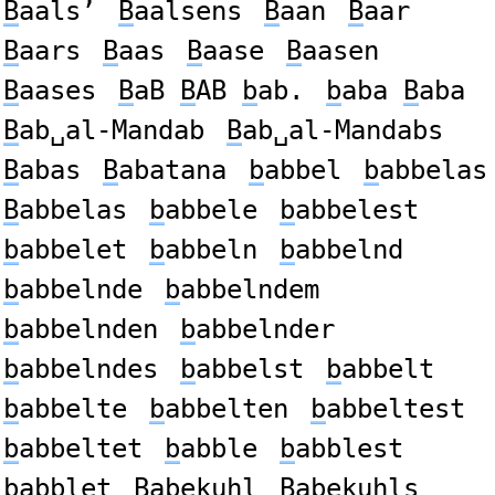
B
aals’
B
aalsens
B
aan
B
aar
B
aars
B
aas
B
aase
B
aasen
B
aases
B
aB
B
AB
b
ab.
b
aba
B
aba
B
ab␣al-Mandab
B
ab␣al-Mandabs
B
abas
B
abatana
b
abbel
b
abbelas
B
abbelas
b
abbele
b
abbelest
b
abbelet
b
abbeln
b
abbelnd
b
abbelnde
b
abbelndem
b
abbelnden
b
abbelnder
b
abbelndes
b
abbelst
b
abbelt
b
abbelte
b
abbelten
b
abbeltest
b
abbeltet
b
abble
b
abblest
b
abblet
B
abekuhl
B
abekuhls