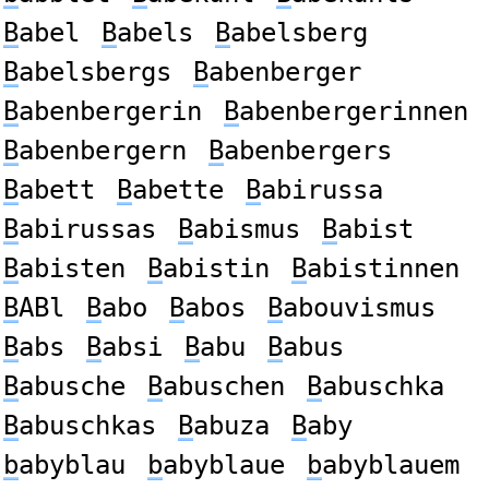
B
abel
B
abels
B
abelsberg
B
abelsbergs
B
abenberger
B
abenbergerin
B
abenbergerinnen
B
abenbergern
B
abenbergers
B
abett
B
abette
B
abirussa
B
abirussas
B
abismus
B
abist
B
abisten
B
abistin
B
abistinnen
B
ABl
B
abo
B
abos
B
abouvismus
B
abs
B
absi
B
abu
B
abus
B
abusche
B
abuschen
B
abuschka
B
abuschkas
B
abuza
B
aby
b
abyblau
b
abyblaue
b
abyblauem