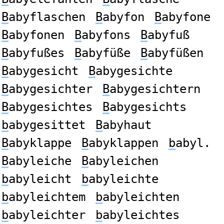
B
abyflaschen
B
abyfon
B
abyfone
B
abyfonen
B
abyfons
B
abyfuß
B
abyfußes
B
abyfüße
B
abyfüßen
B
abygesicht
B
abygesichte
B
abygesichter
B
abygesichtern
B
abygesichtes
B
abygesichts
b
abygesittet
B
abyhaut
B
abyklappe
B
abyklappen
b
abyl.
B
abyleiche
B
abyleichen
b
abyleicht
b
abyleichte
b
abyleichtem
b
abyleichten
b
abyleichter
b
abyleichtes