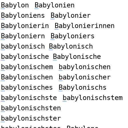
B
abylon
B
abylonien
B
abyloniens
B
abylonier
B
abylonierin
B
abylonierinnen
B
abyloniern
B
abyloniers
b
abylonisch
B
abylonisch
b
abylonische
B
abylonische
b
abylonischem
b
abylonischen
B
abylonischen
b
abylonischer
b
abylonisches
B
abylonischs
b
abylonischste
b
abylonischstem
b
abylonischsten
b
abylonischster