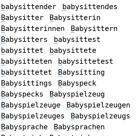
b
abysittender
b
abysittendes
B
abysitter
B
abysitterin
B
abysitterinnen
B
abysittern
B
abysitters
b
abysittest
b
abysittet
b
abysittete
b
abysitteten
b
abysittetest
b
abysittetet
B
abysitting
B
abysittings
B
abyspeck
B
abyspecks
B
abyspielzeug
B
abyspielzeuge
B
abyspielzeugen
B
abyspielzeuges
B
abyspielzeugs
B
abysprache
B
abysprachen