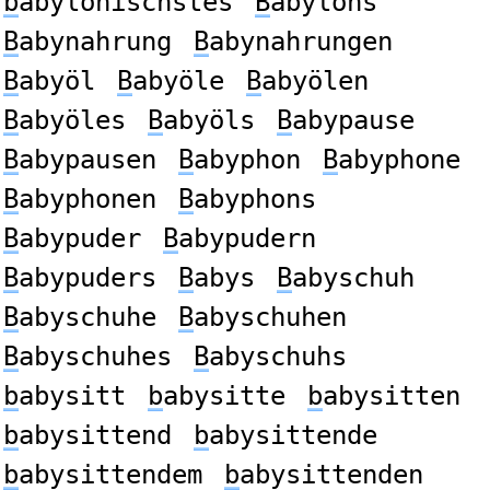
b
abylonischstes
B
abylons
B
abynahrung
B
abynahrungen
B
abyöl
B
abyöle
B
abyölen
B
abyöles
B
abyöls
B
abypause
B
abypausen
B
abyphon
B
abyphone
B
abyphonen
B
abyphons
B
abypuder
B
abypudern
B
abypuders
B
abys
B
abyschuh
B
abyschuhe
B
abyschuhen
B
abyschuhes
B
abyschuhs
b
abysitt
b
abysitte
b
abysitten
b
abysittend
b
abysittende
b
abysittendem
b
abysittenden