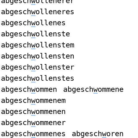
abgesch
w
ollenerer
abgesch
w
olleneres
abgesch
w
ollenes
abgesch
w
ollenste
abgesch
w
ollenstem
abgesch
w
ollensten
abgesch
w
ollenster
abgesch
w
ollenstes
abgesch
w
ommen
abgesch
w
ommene
abgesch
w
ommenem
abgesch
w
ommenen
abgesch
w
ommener
abgesch
w
ommenes
abgesch
w
oren