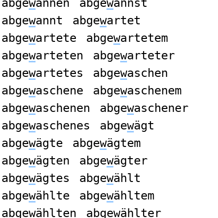
abge
w
annen
abge
w
annst
abge
w
annt
abge
w
artet
abge
w
artete
abge
w
artetem
abge
w
arteten
abge
w
arteter
abge
w
artetes
abge
w
aschen
abge
w
aschene
abge
w
aschenem
abge
w
aschenen
abge
w
aschener
abge
w
aschenes
abge
w
ägt
abge
w
ägte
abge
w
ägtem
abge
w
ägten
abge
w
ägter
abge
w
ägtes
abge
w
ählt
abge
w
ählte
abge
w
ähltem
abge
w
ählten
abge
w
ählter