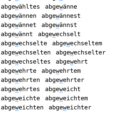
abge
w
ähltes
abge
w
änne
abge
w
ännen
abge
w
ännest
abge
w
ännet
abge
w
ännst
abge
w
ännt
abge
w
echselt
abge
w
echselte
abge
w
echseltem
abge
w
echselten
abge
w
echselter
abge
w
echseltes
abge
w
ehrt
abge
w
ehrte
abge
w
ehrtem
abge
w
ehrten
abge
w
ehrter
abge
w
ehrtes
abge
w
eicht
abge
w
eichte
abge
w
eichtem
abge
w
eichten
abge
w
eichter