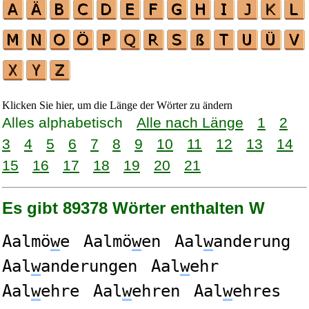
Klicken Sie hier, um die Länge der Wörter zu ändern
Alles alphabetisch
Alle nach Länge
1
2
3
4
5
6
7
8
9
10
11
12
13
14
15
16
17
18
19
20
21
Es gibt 89378 Wörter enthalten W
Aalmö
w
e
Aalmö
w
en
Aal
w
anderung
Aal
w
anderungen
Aal
w
ehr
Aal
w
ehre
Aal
w
ehren
Aal
w
ehres