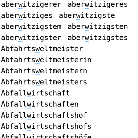
aber
w
itzigerer
aber
w
itzigeres
aber
w
itziges
aber
w
itzigste
aber
w
itzigstem
aber
w
itzigsten
aber
w
itzigster
aber
w
itzigstes
Abfahrts
w
eltmeister
Abfahrts
w
eltmeisterin
Abfahrts
w
eltmeistern
Abfahrts
w
eltmeisters
Abfall
w
irtschaft
Abfall
w
irtschaften
Abfall
w
irtschaftshof
Abfall
w
irtschaftshofs
Abfall
w
irtschaftshöfe