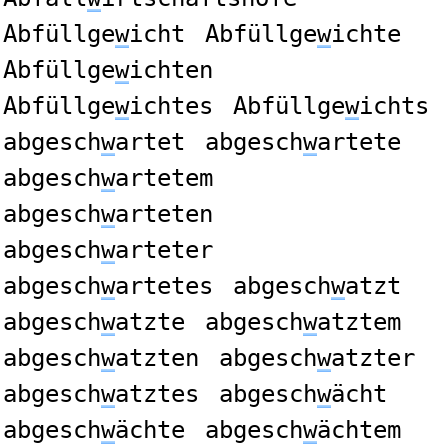
Abfüllge
w
icht
Abfüllge
w
ichte
Abfüllge
w
ichten
Abfüllge
w
ichtes
Abfüllge
w
ichts
abgesch
w
artet
abgesch
w
artete
abgesch
w
artetem
abgesch
w
arteten
abgesch
w
arteter
abgesch
w
artetes
abgesch
w
atzt
abgesch
w
atzte
abgesch
w
atztem
abgesch
w
atzten
abgesch
w
atzter
abgesch
w
atztes
abgesch
w
ächt
abgesch
w
ächte
abgesch
w
ächtem