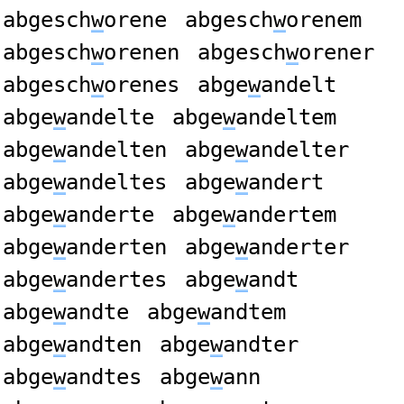
abgesch
w
orene
abgesch
w
orenem
abgesch
w
orenen
abgesch
w
orener
abgesch
w
orenes
abge
w
andelt
abge
w
andelte
abge
w
andeltem
abge
w
andelten
abge
w
andelter
abge
w
andeltes
abge
w
andert
abge
w
anderte
abge
w
andertem
abge
w
anderten
abge
w
anderter
abge
w
andertes
abge
w
andt
abge
w
andte
abge
w
andtem
abge
w
andten
abge
w
andter
abge
w
andtes
abge
w
ann