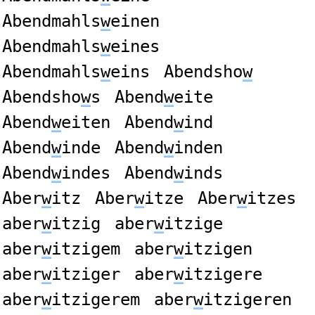
Abendmahls
w
einen
Abendmahls
w
eines
Abendmahls
w
eins
Abendsho
w
Abendsho
w
s
Abend
w
eite
Abend
w
eiten
Abend
w
ind
Abend
w
inde
Abend
w
inden
Abend
w
indes
Abend
w
inds
Aber
w
itz
Aber
w
itze
Aber
w
itzes
aber
w
itzig
aber
w
itzige
aber
w
itzigem
aber
w
itzigen
aber
w
itziger
aber
w
itzigere
aber
w
itzigerem
aber
w
itzigeren