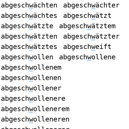
abgesch
w
ächten
abgesch
w
ächter
abgesch
w
ächtes
abgesch
w
ätzt
abgesch
w
ätzte
abgesch
w
ätztem
abgesch
w
ätzten
abgesch
w
ätzter
abgesch
w
ätztes
abgesch
w
eift
abgesch
w
ollen
abgesch
w
ollene
abgesch
w
ollenem
abgesch
w
ollenen
abgesch
w
ollener
abgesch
w
ollenere
abgesch
w
ollenerem
abgesch
w
olleneren