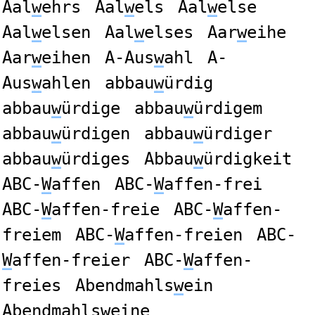
Aal
w
ehrs
Aal
w
els
Aal
w
else
Aal
w
elsen
Aal
w
elses
Aar
w
eihe
Aar
w
eihen
A-Aus
w
ahl
A-
Aus
w
ahlen
abbau
w
ürdig
abbau
w
ürdige
abbau
w
ürdigem
abbau
w
ürdigen
abbau
w
ürdiger
abbau
w
ürdiges
Abbau
w
ürdigkeit
ABC-
W
affen
ABC-
W
affen-frei
ABC-
W
affen-freie
ABC-
W
affen-
freiem
ABC-
W
affen-freien
ABC-
W
affen-freier
ABC-
W
affen-
freies
Abendmahls
w
ein
Abendmahls
w
eine