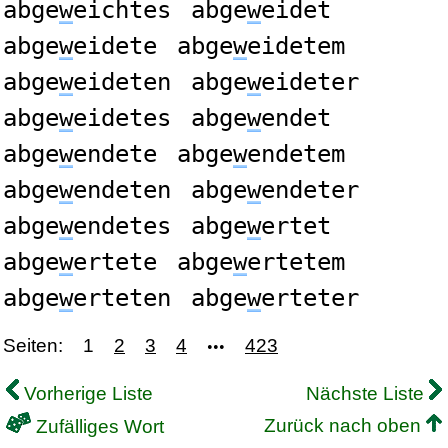
abge
w
eichtes
abge
w
eidet
abge
w
eidete
abge
w
eidetem
abge
w
eideten
abge
w
eideter
abge
w
eidetes
abge
w
endet
abge
w
endete
abge
w
endetem
abge
w
endeten
abge
w
endeter
abge
w
endetes
abge
w
ertet
abge
w
ertete
abge
w
ertetem
abge
w
erteten
abge
w
erteter
Seiten:
1
2
3
4
423
•••
Vorherige Liste
Nächste Liste
Zurück nach oben
Zufälliges Wort