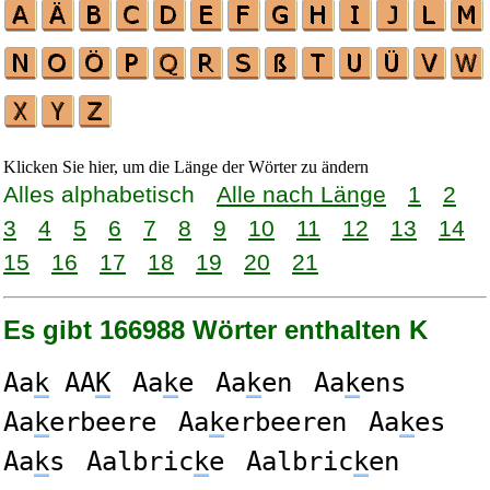
Klicken Sie hier, um die Länge der Wörter zu ändern
Alles alphabetisch
Alle nach Länge
1
2
3
4
5
6
7
8
9
10
11
12
13
14
15
16
17
18
19
20
21
Es gibt 166988 Wörter enthalten K
Aa
k
AA
K
Aa
k
e
Aa
k
en
Aa
k
ens
Aa
k
erbeere
Aa
k
erbeeren
Aa
k
es
Aa
k
s
Aalbric
k
e
Aalbric
k
en