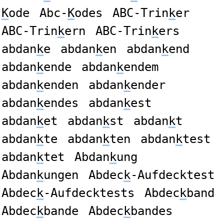
K
ode
Abc-
K
odes
ABC-Trin
k
er
ABC-Trin
k
ern
ABC-Trin
k
ers
abdan
k
e
abdan
k
en
abdan
k
end
abdan
k
ende
abdan
k
endem
abdan
k
enden
abdan
k
ender
abdan
k
endes
abdan
k
est
abdan
k
et
abdan
k
st
abdan
k
t
abdan
k
te
abdan
k
ten
abdan
k
test
abdan
k
tet
Abdan
k
ung
Abdan
k
ungen
Abdec
k
-Aufdecktest
Abdec
k
-Aufdecktests
Abdec
k
band
Abdec
k
bande
Abdec
k
bandes