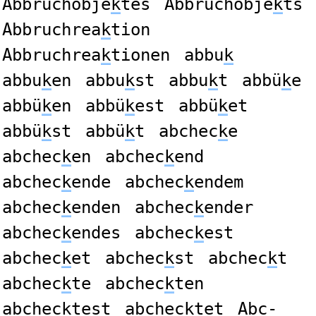
Abbruchobje
k
tes
Abbruchobje
k
ts
Abbruchrea
k
tion
Abbruchrea
k
tionen
abbu
k
abbu
k
en
abbu
k
st
abbu
k
t
abbü
k
e
abbü
k
en
abbü
k
est
abbü
k
et
abbü
k
st
abbü
k
t
abchec
k
e
abchec
k
en
abchec
k
end
abchec
k
ende
abchec
k
endem
abchec
k
enden
abchec
k
ender
abchec
k
endes
abchec
k
est
abchec
k
et
abchec
k
st
abchec
k
t
abchec
k
te
abchec
k
ten
abchec
k
test
abchec
k
tet
Abc-