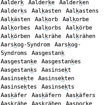
Aalder
k
Aalder
k
e
Aalder
k
en
Aalder
k
s
Aal
k
asten
Aal
k
astens
Aal
k
ästen
Aal
k
orb
Aal
k
orbe
Aal
k
orbes
Aal
k
orbs
Aal
k
örbe
Aal
k
örben
Aal
k
rähe
Aal
k
rähen
Aars
k
og-Syndrom
Aars
k
og-
Syndroms
Aasgestan
k
Aasgestan
k
e
Aasgestan
k
es
Aasgestan
k
s
Aasinse
k
t
Aasinse
k
te
Aasinse
k
ten
Aasinse
k
tes
Aasinse
k
ts
Aas
k
äfer
Aas
k
äfern
Aas
k
äfers
Aas
k
rähe
Aas
k
rähen
Aaspoc
k
e