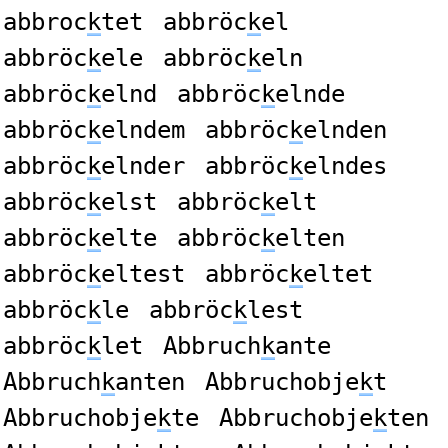
abbroc
k
tet
abbröc
k
el
abbröc
k
ele
abbröc
k
eln
abbröc
k
elnd
abbröc
k
elnde
abbröc
k
elndem
abbröc
k
elnden
abbröc
k
elnder
abbröc
k
elndes
abbröc
k
elst
abbröc
k
elt
abbröc
k
elte
abbröc
k
elten
abbröc
k
eltest
abbröc
k
eltet
abbröc
k
le
abbröc
k
lest
abbröc
k
let
Abbruch
k
ante
Abbruch
k
anten
Abbruchobje
k
t
Abbruchobje
k
te
Abbruchobje
k
ten