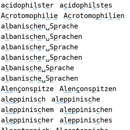
a
c
ido
p
hi
l
st
e
r
a
c
ido
p
hi
l
st
e
s
A
c
rotomo
p
hi
l
i
e
A
c
rotomo
p
hi
l
i
e
n
a
l
banis
c
h
e
n␣S
p
rache
a
l
banis
c
h
e
n␣S
p
rachen
a
l
banis
c
h
e
r␣S
p
rache
a
l
banis
c
h
e
r␣S
p
rachen
a
l
banis
c
h
e
␣S
p
rache
a
l
banis
c
h
e
␣S
p
rachen
A
le
n
ç
ons
p
itze
A
le
n
ç
ons
p
itzen
a
lep
pinis
c
h
a
lep
pinis
c
he
a
lep
pinis
c
hem
a
lep
pinis
c
hen
a
lep
pinis
c
her
a
lep
pinis
c
hes