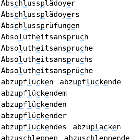
Abs
c
h
l
uss
p
lädoy
e
r
Abs
c
h
l
uss
p
lädoy
e
rs
Abs
c
h
l
uss
p
rüfung
e
n
Abso
l
uth
e
itsans
p
ru
c
h
Abso
l
uth
e
itsans
p
ru
c
he
Abso
l
uth
e
itsans
p
ru
c
hs
Abso
l
uth
e
itsans
p
rü
c
he
abzu
p
f
l
ü
c
k
e
n
abzu
p
f
l
ü
c
k
e
nde
abzu
p
f
l
ü
c
k
e
ndem
abzu
p
f
l
ü
c
k
e
nden
abzu
p
f
l
ü
c
k
e
nder
abzu
p
f
l
ü
c
k
e
ndes
abzu
pl
a
c
k
e
n
abzus
c
h
lep
pen
abzus
c
h
lep
pende