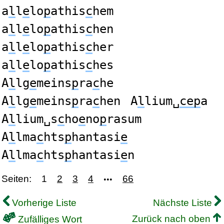
a
l
l
e
lo
p
athis
c
hem
a
l
l
e
lo
p
athis
c
hen
a
l
l
e
lo
p
athis
c
her
a
l
l
e
lo
p
athis
c
hes
A
l
lg
e
meins
p
ra
c
he
A
l
lg
e
meins
p
ra
c
hen
A
l
lium␣
cep
a
A
l
lium␣s
c
ho
e
no
p
rasum
A
l
lma
c
hts
p
hantasi
e
A
l
lma
c
hts
p
hantasi
e
n
Seiten:
1
2
3
4
66
•••
Vorherige Liste
Nächste Liste
Zurück nach oben
Zufälliges Wort