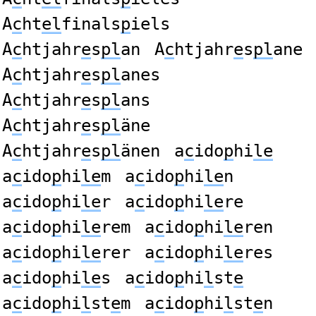
A
c
ht
el
finals
p
iels
A
c
htjahr
e
s
pl
an
A
c
htjahr
e
s
pl
ane
A
c
htjahr
e
s
pl
anes
A
c
htjahr
e
s
pl
ans
A
c
htjahr
e
s
pl
äne
A
c
htjahr
e
s
pl
änen
a
c
ido
p
hi
le
a
c
ido
p
hi
le
m
a
c
ido
p
hi
le
n
a
c
ido
p
hi
le
r
a
c
ido
p
hi
le
re
a
c
ido
p
hi
le
rem
a
c
ido
p
hi
le
ren
a
c
ido
p
hi
le
rer
a
c
ido
p
hi
le
res
a
c
ido
p
hi
le
s
a
c
ido
p
hi
l
st
e
a
c
ido
p
hi
l
st
e
m
a
c
ido
p
hi
l
st
e
n