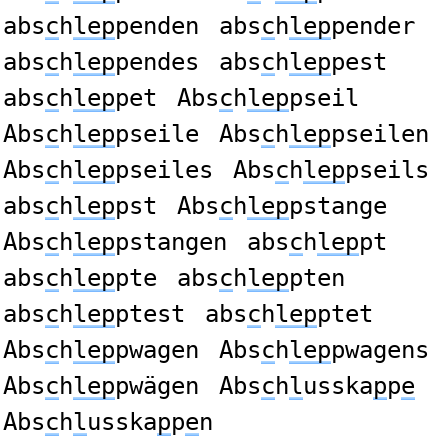
abs
c
h
lep
penden
abs
c
h
lep
pender
abs
c
h
lep
pendes
abs
c
h
lep
pest
abs
c
h
lep
pet
Abs
c
h
lep
pseil
Abs
c
h
lep
pseile
Abs
c
h
lep
pseilen
Abs
c
h
lep
pseiles
Abs
c
h
lep
pseils
abs
c
h
lep
pst
Abs
c
h
lep
pstange
Abs
c
h
lep
pstangen
abs
c
h
lep
pt
abs
c
h
lep
pte
abs
c
h
lep
pten
abs
c
h
lep
ptest
abs
c
h
lep
ptet
Abs
c
h
lep
pwagen
Abs
c
h
lep
pwagens
Abs
c
h
lep
pwägen
Abs
c
h
l
usska
p
p
e
Abs
c
h
l
usska
p
p
e
n