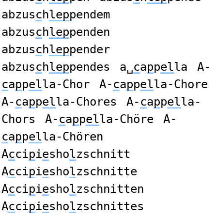
abzus
c
h
lep
pendem
abzus
c
h
lep
penden
abzus
c
h
lep
pender
abzus
c
h
lep
pendes
a␣
c
a
p
p
el
la
A-
c
a
p
p
el
la-Chor
A-
c
a
p
p
el
la-Chore
A-
c
a
p
p
el
la-Chores
A-
c
a
p
p
el
la-
Chors
A-
c
a
p
p
el
la-Chöre
A-
c
a
p
p
el
la-Chören
A
c
ci
p
i
e
sho
l
zschnitt
A
c
ci
p
i
e
sho
l
zschnitte
A
c
ci
p
i
e
sho
l
zschnitten
A
c
ci
p
i
e
sho
l
zschnittes