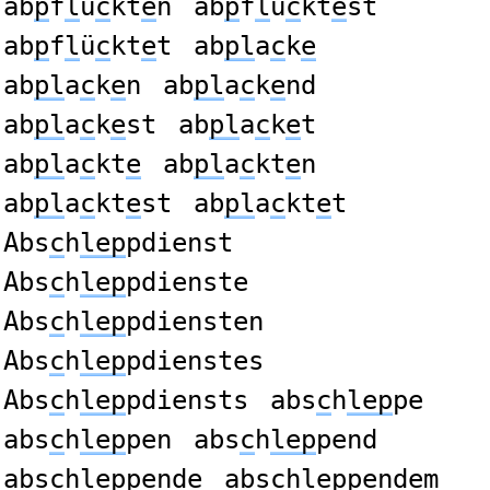
ab
p
f
l
ü
c
kt
e
n
ab
p
f
l
ü
c
kt
e
st
ab
p
f
l
ü
c
kt
e
t
ab
pl
a
c
k
e
ab
pl
a
c
k
e
n
ab
pl
a
c
k
e
nd
ab
pl
a
c
k
e
st
ab
pl
a
c
k
e
t
ab
pl
a
c
kt
e
ab
pl
a
c
kt
e
n
ab
pl
a
c
kt
e
st
ab
pl
a
c
kt
e
t
Abs
c
h
lep
pdienst
Abs
c
h
lep
pdienste
Abs
c
h
lep
pdiensten
Abs
c
h
lep
pdienstes
Abs
c
h
lep
pdiensts
abs
c
h
lep
pe
abs
c
h
lep
pen
abs
c
h
lep
pend
abs
c
h
lep
pende
abs
c
h
lep
pendem