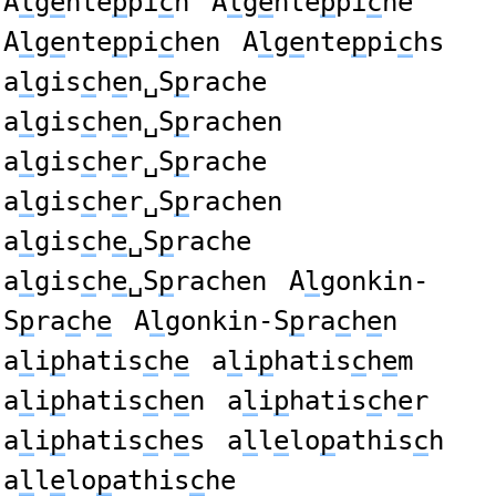
A
l
g
e
nte
p
pi
c
h
A
l
g
e
nte
p
pi
c
he
A
l
g
e
nte
p
pi
c
hen
A
l
g
e
nte
p
pi
c
hs
a
l
gis
c
h
e
n␣S
p
rache
a
l
gis
c
h
e
n␣S
p
rachen
a
l
gis
c
h
e
r␣S
p
rache
a
l
gis
c
h
e
r␣S
p
rachen
a
l
gis
c
h
e
␣S
p
rache
a
l
gis
c
h
e
␣S
p
rachen
A
l
gonkin-
S
p
ra
c
h
e
A
l
gonkin-S
p
ra
c
h
e
n
a
l
i
p
hatis
c
h
e
a
l
i
p
hatis
c
h
e
m
a
l
i
p
hatis
c
h
e
n
a
l
i
p
hatis
c
h
e
r
a
l
i
p
hatis
c
h
e
s
a
l
l
e
lo
p
athis
c
h
a
l
l
e
lo
p
athis
c
he