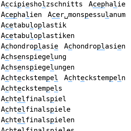
A
c
ci
p
i
e
sho
l
zschnitts
A
cep
ha
l
ie
A
cep
ha
l
ien
A
ce
r␣mons
p
essu
l
anum
A
ce
tabu
l
o
p
lastik
A
ce
tabu
l
o
p
lastiken
A
c
hondro
pl
asi
e
A
c
hondro
pl
asi
e
n
A
c
hs
e
ns
p
iege
l
ung
A
c
hs
e
ns
p
iege
l
ungen
A
c
ht
e
ckstem
p
e
l
A
c
ht
e
ckstem
p
e
l
n
A
c
ht
e
ckstem
p
e
l
s
A
c
ht
el
finals
p
iel
A
c
ht
el
finals
p
iele
A
c
ht
el
finals
p
ielen
A
c
ht
el
finals
p
ieles