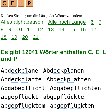
Klicken Sie hier, um die Länge der Wörter zu ändern
Alles alphabetisch
Alle nach Länge
6
7
8
9
10
11
12
13
14
15
16
17
18
19
20
21
Es gibt 12041 Wörter enthalten C, E, L
und P
Abd
ec
k
pl
ane
Abd
ec
k
pl
anen
Abd
ec
k
pl
atte
Abd
ec
k
pl
atten
Abgab
ep
f
l
i
c
ht
Abgab
ep
f
l
i
c
hten
abg
ep
f
l
ü
c
kt
abg
ep
f
l
ü
c
kte
abg
ep
f
l
ü
c
ktem
abg
ep
f
l
ü
c
kten