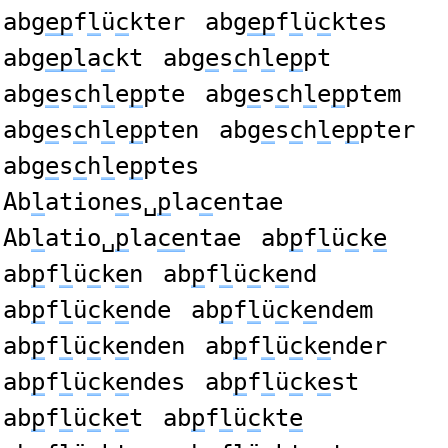
abg
ep
f
l
ü
c
kter
abg
ep
f
l
ü
c
ktes
abg
epl
a
c
kt
abg
e
s
c
h
l
e
p
pt
abg
e
s
c
h
l
e
p
pte
abg
e
s
c
h
l
e
p
ptem
abg
e
s
c
h
l
e
p
pten
abg
e
s
c
h
l
e
p
pter
abg
e
s
c
h
l
e
p
ptes
Ab
l
ation
e
s␣
p
la
c
entae
Ab
l
atio␣
p
la
ce
ntae
ab
p
f
l
ü
c
k
e
ab
p
f
l
ü
c
k
e
n
ab
p
f
l
ü
c
k
e
nd
ab
p
f
l
ü
c
k
e
nde
ab
p
f
l
ü
c
k
e
ndem
ab
p
f
l
ü
c
k
e
nden
ab
p
f
l
ü
c
k
e
nder
ab
p
f
l
ü
c
k
e
ndes
ab
p
f
l
ü
c
k
e
st
ab
p
f
l
ü
c
k
e
t
ab
p
f
l
ü
c
kt
e