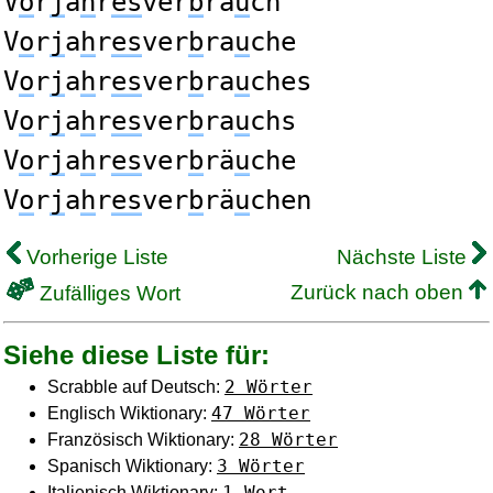
V
o
r
j
a
h
r
es
ver
b
ra
u
ch
V
o
r
j
a
h
r
es
ver
b
ra
u
che
V
o
r
j
a
h
r
es
ver
b
ra
u
ches
V
o
r
j
a
h
r
es
ver
b
ra
u
chs
V
o
r
j
a
h
r
es
ver
b
rä
u
che
V
o
r
j
a
h
r
es
ver
b
rä
u
chen
Vorherige Liste
Nächste Liste
Zurück nach oben
Zufälliges Wort
Siehe diese Liste für:
2 Wörter
Scrabble auf Deutsch:
47 Wörter
Englisch Wiktionary:
28 Wörter
Französisch Wiktionary:
3 Wörter
Spanisch Wiktionary:
1 Wort
Italienisch Wiktionary: