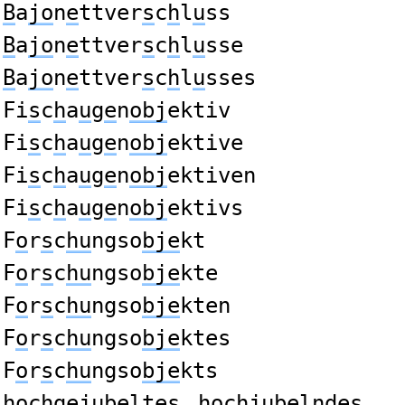
B
a
jo
n
e
ttver
s
c
h
l
u
ss
B
a
jo
n
e
ttver
s
c
h
l
u
sse
B
a
jo
n
e
ttver
s
c
h
l
u
sses
Fi
s
c
h
a
u
g
e
n
obj
ektiv
Fi
s
c
h
a
u
g
e
n
obj
ektive
Fi
s
c
h
a
u
g
e
n
obj
ektiven
Fi
s
c
h
a
u
g
e
n
obj
ektivs
F
o
r
s
c
hu
ngso
bje
kt
F
o
r
s
c
hu
ngso
bje
kte
F
o
r
s
c
hu
ngso
bje
kten
F
o
r
s
c
hu
ngso
bje
ktes
F
o
r
s
c
hu
ngso
bje
kts
ho
chg
ejub
elte
s
ho
ch
jube
lnde
s