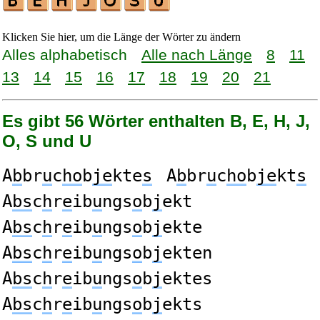
Klicken Sie hier, um die Länge der Wörter zu ändern
Alles alphabetisch
Alle nach Länge
8
11
13
14
15
16
17
18
19
20
21
Es gibt 56 Wörter enthalten B, E, H, J,
O, S und U
A
b
br
u
c
ho
b
je
kte
s
A
b
br
u
c
ho
b
je
kt
s
A
bs
c
h
r
e
ib
u
ngs
o
b
j
ekt
A
bs
c
h
r
e
ib
u
ngs
o
b
j
ekte
A
bs
c
h
r
e
ib
u
ngs
o
b
j
ekten
A
bs
c
h
r
e
ib
u
ngs
o
b
j
ektes
A
bs
c
h
r
e
ib
u
ngs
o
b
j
ekts