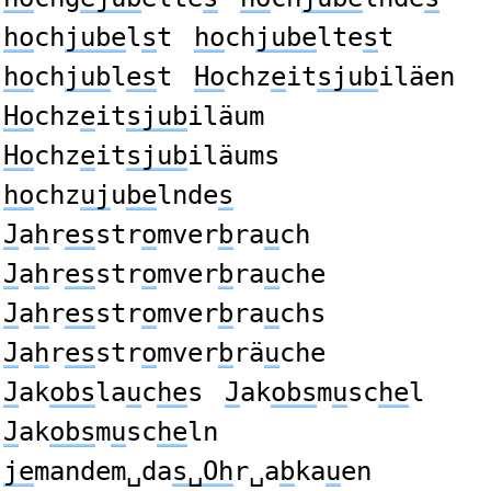
ho
ch
jube
l
s
t
ho
ch
jube
lte
s
t
ho
ch
jub
l
es
t
Ho
chz
e
it
sjub
iläen
Ho
chz
e
it
sjub
iläum
Ho
chz
e
it
sjub
iläums
ho
chz
uj
u
be
lnde
s
J
a
h
r
es
str
o
mver
b
ra
u
ch
J
a
h
r
es
str
o
mver
b
ra
u
che
J
a
h
r
es
str
o
mver
b
ra
u
chs
J
a
h
r
es
str
o
mver
b
rä
u
che
J
ak
obs
la
u
c
he
s
J
ak
obs
m
u
sc
he
l
J
ak
obs
m
u
sc
he
ln
je
mandem␣da
s␣Oh
r␣a
b
ka
u
en