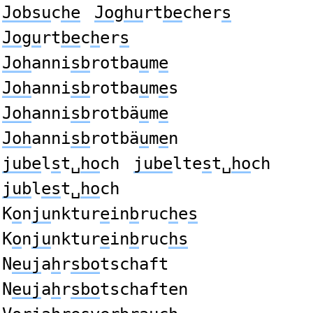
Jobsu
c
he
Jo
g
hu
rt
be
cher
s
Jo
g
u
rt
be
c
h
er
s
Joh
anni
sb
rotba
u
m
e
Joh
anni
sb
rotba
u
m
e
s
Joh
anni
sb
rotbä
u
m
e
Joh
anni
sb
rotbä
u
m
e
n
jube
l
s
t␣
ho
ch
jube
lte
s
t␣
ho
ch
jub
l
es
t␣
ho
ch
K
o
n
ju
nktur
e
in
b
ruc
h
e
s
K
o
n
ju
nktur
e
in
b
ruc
hs
N
euj
a
h
r
sbo
tschaft
N
euj
a
h
r
sbo
tschaften