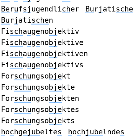
Be
r
u
f
sj
ugendli
ch
er
Bu
r
j
ati
sche
Bu
r
j
ati
sche
n
Fi
sch
a
u
g
e
no
bj
ektiv
Fi
sch
a
u
g
e
no
bj
ektive
Fi
sch
a
u
g
e
no
bj
ektiven
Fi
sch
a
u
g
e
no
bj
ektivs
For
schu
ngso
bje
kt
For
schu
ngso
bje
kte
For
schu
ngso
bje
kten
For
schu
ngso
bje
ktes
For
schu
ngso
bje
kts
h
o
c
hg
ejub
elte
s
h
o
c
h
jube
lnde
s