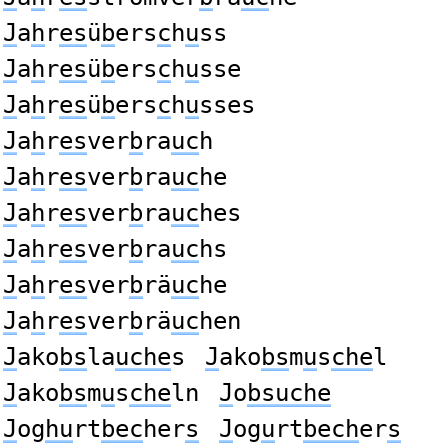
J
a
h
r
es
ü
b
ers
c
h
u
ss
J
a
h
r
es
ü
b
ers
c
h
u
sse
J
a
h
r
es
ü
b
ers
c
h
u
sses
J
a
h
r
es
ver
b
ra
uc
h
J
a
h
r
es
ver
b
ra
uc
he
J
a
h
r
es
ver
b
ra
uc
hes
J
a
h
r
es
ver
b
ra
uc
hs
J
a
h
r
es
ver
b
rä
uc
he
J
a
h
r
es
ver
b
rä
uc
hen
J
ako
bs
la
uche
s
J
ako
bs
m
u
s
che
l
J
ako
bs
m
u
s
che
ln
J
o
bsuche
J
og
hu
rt
bec
her
s
J
og
u
rt
bech
er
s