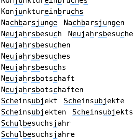
Kon
ju
nktur
e
in
b
ru
ch
e
s
Kon
ju
nktur
e
in
b
ru
chs
Na
chb
ar
sju
ng
e
Na
chb
ar
sju
ng
e
n
N
euj
a
h
r
sb
esu
c
h
N
euj
a
h
r
sb
esu
c
he
N
euj
a
h
r
sb
esu
c
hen
N
euj
a
h
r
sb
esu
c
hes
N
euj
a
h
r
sb
esu
c
hs
N
euj
a
h
r
sb
ots
c
haft
N
euj
a
h
r
sb
ots
c
haften
Sche
ins
ubj
ekt
Sche
ins
ubj
ekte
Sche
ins
ubj
ekten
Sche
ins
ubj
ekts
Schu
l
be
suchs
j
ahr
Schu
l
be
suchs
j
ahre