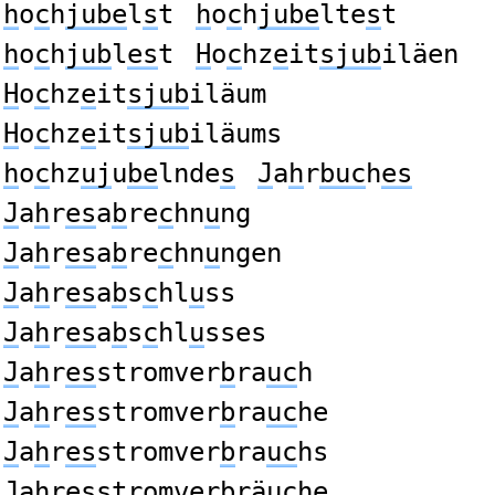
h
o
c
h
jube
l
s
t
h
o
c
h
jube
lte
s
t
h
o
c
h
jub
l
es
t
H
o
c
hz
e
it
sjub
iläen
H
o
c
hz
e
it
sjub
iläum
H
o
c
hz
e
it
sjub
iläums
h
o
c
hz
uj
u
be
lnde
s
J
a
h
r
buc
h
es
J
a
h
r
es
a
b
re
c
hn
u
ng
J
a
h
r
es
a
b
re
c
hn
u
ngen
J
a
h
r
es
a
b
s
c
hl
u
ss
J
a
h
r
es
a
b
s
c
hl
u
sses
J
a
h
r
es
stromver
b
ra
uc
h
J
a
h
r
es
stromver
b
ra
uc
he
J
a
h
r
es
stromver
b
ra
uc
hs
J
a
h
r
es
stromver
b
rä
uc
he