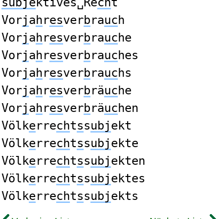
subje
ktives␣Re
ch
t
Vor
j
a
h
r
es
ver
b
ra
uc
h
Vor
j
a
h
r
es
ver
b
ra
uc
he
Vor
j
a
h
r
es
ver
b
ra
uc
hes
Vor
j
a
h
r
es
ver
b
ra
uc
hs
Vor
j
a
h
r
es
ver
b
rä
uc
he
Vor
j
a
h
r
es
ver
b
rä
uc
hen
Völk
e
rre
ch
t
s
s
ubj
ekt
Völk
e
rre
ch
t
s
s
ubj
ekte
Völk
e
rre
ch
t
s
s
ubj
ekten
Völk
e
rre
ch
t
s
s
ubj
ektes
Völk
e
rre
ch
t
s
s
ubj
ekts