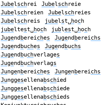
Jube
l
sch
rei
Jube
l
sch
reie
Jube
l
sch
reien
Jube
l
sch
reies
Jube
l
sch
reis
jube
l
s
t␣
h
o
c
h
jube
lte
s
t␣
h
o
c
h
jub
l
es
t␣
h
o
c
h
Ju
g
e
nd
b
erei
ch
e
s
Ju
g
e
nd
b
erei
chs
Ju
g
e
nd
b
u
ch
e
s
Ju
g
e
nd
b
u
chs
Ju
g
e
nd
b
u
ch
verlage
s
Ju
g
e
nd
b
u
ch
verlag
s
Ju
ng
e
n
b
erei
ch
e
s
Ju
ng
e
n
b
erei
chs
Ju
ngg
es
ellena
b
s
ch
ied
Ju
ngg
es
ellena
b
s
ch
iede
Ju
ngg
es
ellena
b
s
ch
ieds