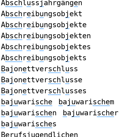
A
bsch
l
u
ss
j
ahrgäng
e
n
A
bsch
r
e
ib
u
ngsob
j
ekt
A
bsch
r
e
ib
u
ngsob
j
ekte
A
bsch
r
e
ib
u
ngsob
j
ekten
A
bsch
r
e
ib
u
ngsob
j
ektes
A
bsch
r
e
ib
u
ngsob
j
ekts
B
a
j
on
e
ttver
sch
l
u
ss
B
a
j
on
e
ttver
sch
l
u
sse
B
a
j
on
e
ttver
sch
l
u
sses
b
a
ju
wari
sche
b
a
ju
wari
sche
m
b
a
ju
wari
sche
n
b
a
ju
wari
sche
r
b
a
ju
wari
sche
s
Be
r
u
f
sj
ugendli
ch
en