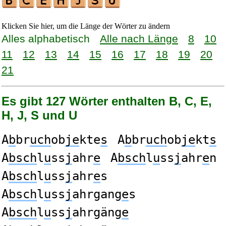
Klicken Sie hier, um die Länge der Wörter zu ändern
Alles alphabetisch
Alle nach Länge
8
10
11
12
13
14
15
16
17
18
19
20
21
Es gibt 127 Wörter enthalten B, C, E,
H, J, S und U
A
b
br
uch
ob
je
kte
s
A
b
br
uch
ob
je
kt
s
A
bsch
l
u
ss
j
ahr
e
A
bsch
l
u
ss
j
ahr
e
n
A
bsch
l
u
ss
j
ahr
e
s
A
bsch
l
u
ss
j
ahrgang
e
s
A
bsch
l
u
ss
j
ahrgäng
e