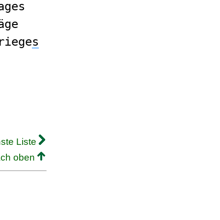
ages
äge
riege
s
ste Liste
ach oben