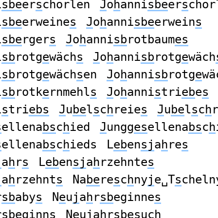
i
sbe
er
s
chorlen
J
o
h
anni
sbe
er
s
chor
i
sbe
erweine
s
J
o
h
anni
sbe
erwein
s
i
sbe
rger
s
J
o
h
anni
sb
rotbaum
es
i
sb
rotg
e
wäch
s
J
o
h
anni
sb
rotg
e
wäch
i
sb
rotg
e
wäch
s
en
J
o
h
anni
sb
rotg
e
wä
i
sb
rotk
e
rnmehl
s
J
o
h
anni
s
tri
eb
e
s
i
s
tri
ebs
J
u
be
l
s
c
h
reie
s
J
u
be
l
s
c
h
s
ellena
bs
c
h
ied
J
ungg
es
ellena
bs
c
h
s
ellena
bs
c
h
ieds
L
eb
en
sj
a
h
re
s
j
a
h
r
s
L
eb
en
sj
a
h
rzehnte
s
j
a
h
rzehnt
s
Na
be
re
s
c
h
ny
j
e␣T
s
cheln
r
sb
aby
s
N
e
u
j
a
h
r
sb
eginne
s
r
sb
eginn
s
N
e
u
j
a
h
r
sb
e
s
uch