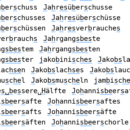
ü
b
er
s
chuss
J
a
h
r
es
ü
b
er
s
chusse
ü
b
er
s
chusses
J
a
h
r
es
ü
b
er
s
chüsse
ü
b
er
s
chüssen
J
a
h
r
es
ver
b
rauche
s
ver
b
rauch
s
J
a
h
rgang
sbes
te
ng
sbes
tem
J
a
h
rgang
sbes
ten
ng
sbes
ter
j
ako
b
ini
s
c
hes
J
ako
bs
l
lac
hse
n
J
ako
bs
lac
hse
s
J
ako
bs
lau
mu
s
c
he
l
J
ako
bs
mu
s
c
he
ln
j
am
b
i
s
c
h
e
s␣b
e
s
sere␣
H
älfte
J
o
h
anni
sbe
er
s
a
i
sbe
er
s
afte
J
o
h
anni
sbe
er
s
aftes
i
sbe
er
s
afts
J
o
h
anni
sbe
er
s
äfte
i
sbe
er
s
äften
J
o
h
anni
sbe
er
s
chorle