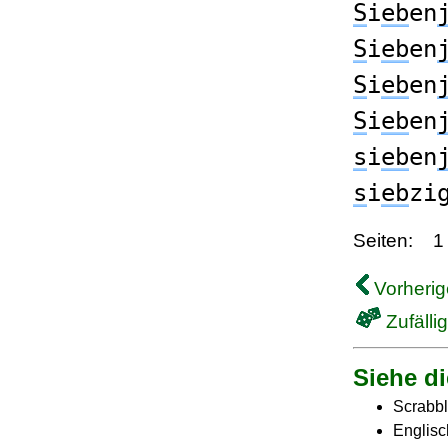
S
i
eb
en
S
i
eb
en
S
i
eb
en
S
i
eb
en
s
i
eb
en
s
i
eb
zi
Seiten:
1
Vorherig
Zufälli
Siehe di
Scrabbl
Englisc