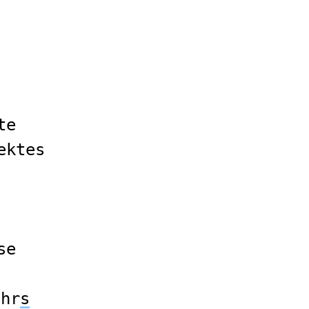
te
ektes
se
ahr
s