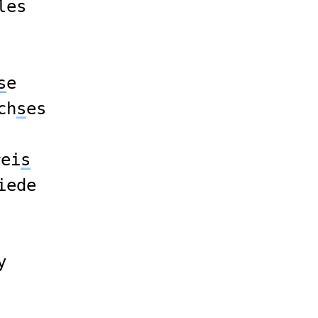
les
s
e
ch
s
es
rei
s
iede
y