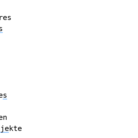
res
s
e
s
en
bje
kte