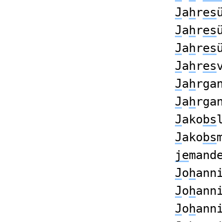
J
a
h
r
es
J
a
h
r
es
J
a
h
r
es
J
a
h
r
es
J
a
h
rga
J
a
h
rga
J
ako
bs
J
ako
bs
je
mand
J
o
h
ann
J
o
h
ann
J
o
h
ann