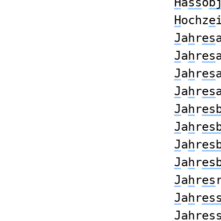
H
a
ss
o
b
H
ochz
e
J
a
h
r
es
J
a
h
r
es
J
a
h
r
es
J
a
h
r
es
J
a
h
r
es
J
a
h
r
es
J
a
h
r
es
J
a
h
r
es
J
a
h
r
es
J
a
h
r
es
J
a
h
r
es