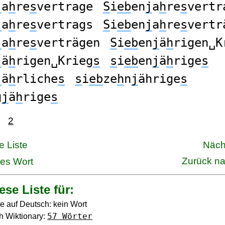
j
a
h
re
s
vertrage
S
i
eb
en
j
a
h
re
s
vertr
j
a
h
re
s
vertrags
S
i
eb
en
j
a
h
re
s
vertr
j
a
h
re
s
verträgen
S
i
eb
en
j
ä
h
rigen␣K
j
ä
h
rigen␣Krieg
s
s
i
eb
en
j
ä
h
rige
s
j
ä
h
rliche
s
s
i
eb
ze
h
n
j
ährige
s
g
j
ä
h
rige
s
2
e Liste
Näch
Zurück n
ges Wort
ese Liste für:
e auf Deutsch: kein Wort
57 Wörter
h Wiktionary: