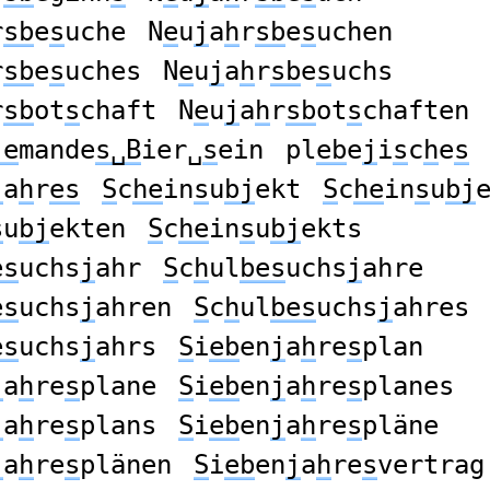
r
sb
e
s
uche
N
e
u
j
a
h
r
sb
e
s
uchen
r
sb
e
s
uches
N
e
u
j
a
h
r
sb
e
s
uchs
r
sb
ot
s
chaft
N
e
u
j
a
h
r
sb
ot
s
chaften
je
mande
s␣B
ier␣
s
ein
pl
eb
e
j
i
s
c
h
e
s
j
a
h
r
es
S
c
he
in
s
u
bj
ekt
S
c
he
in
s
u
bj
s
u
bj
ekten
S
c
he
in
s
u
bj
ekts
es
uchs
j
ahr
S
c
h
ul
bes
uchs
j
ahre
es
uchs
j
ahren
S
c
h
ul
bes
uchs
j
ahres
es
uchs
j
ahrs
S
i
eb
en
j
a
h
re
s
plan
j
a
h
re
s
plane
S
i
eb
en
j
a
h
re
s
planes
j
a
h
re
s
plans
S
i
eb
en
j
a
h
re
s
pläne
j
a
h
re
s
plänen
S
i
eb
en
j
a
h
re
s
vertrag