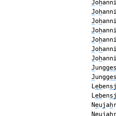
J
o
h
ann
J
o
h
ann
J
o
h
ann
J
o
h
ann
J
o
h
ann
J
o
h
ann
J
o
h
ann
J
ungg
e
J
ungg
e
L
eb
en
s
L
eb
en
s
N
e
u
j
a
h
N
e
u
j
a
h