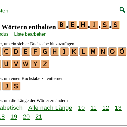
sten
n Wörtern enthalten
•
•
•
•
•
odus
Liste bearbeiten
er, um ein siebter Buchstabe hinzuzufügen
er, um einen Buchstabe zu entfernen
er, um die Länge der Wörter zu ändern
habetisch
Alle nach Länge
10
11
12
13
18
19
20
21