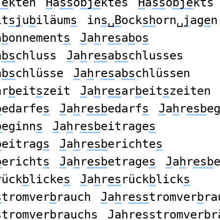
je
kten
H
a
ss
o
bje
ktes
H
a
ss
o
bje
kts
it
sj
u
b
iläum
s
in
s␣B
ock
sh
orn␣
j
ag
e
n
a
b
onnement
s
J
a
h
r
es
a
b
o
s
a
bs
chluss
J
a
h
r
es
a
bs
chlusses
a
bs
chlüsse
J
a
h
r
es
a
bs
chlüssen
ar
b
eit
s
zeit
J
a
h
r
es
ar
b
eit
s
zeiten
b
edarfe
s
J
a
h
r
esb
edarf
s
J
a
h
r
esb
e
b
eginn
s
J
a
h
r
esb
eitrage
s
b
eitrag
s
J
a
h
r
esb
erichte
s
b
ericht
s
J
a
h
r
esb
etrage
s
J
a
h
r
esb
rück
b
licke
s
J
a
h
r
es
rück
b
lick
s
s
tromver
b
rauch
J
a
h
r
ess
tromver
b
ra
s
tromver
b
rauchs
J
a
h
r
ess
tromver
b
r