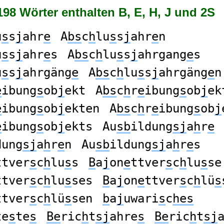
198 Wörter enthalten B, E, H, J und 2S
u
s
s
j
ahr
e
A
bs
c
h
lu
s
s
j
ahr
e
n
u
s
s
j
ahr
e
s
A
bs
c
h
lu
s
s
j
ahrgang
e
s
u
s
s
j
ahrgäng
e
A
bs
c
h
lu
s
s
j
ahrgäng
e
n
e
ibung
s
ob
j
ekt
A
bs
c
h
r
e
ibung
s
ob
j
ek
e
ibung
s
ob
j
ekten
A
bs
c
h
r
e
ibung
s
ob
j
e
ibung
s
ob
j
ekts
Au
sb
ildung
sj
a
h
r
e
dung
sj
a
h
r
e
n
Au
sb
ildung
sj
a
h
r
e
s
ttver
s
c
h
lu
s
s
B
a
j
on
e
ttver
s
c
h
lu
s
se
ttver
s
c
h
lu
s
ses
B
a
j
on
e
ttver
s
c
h
lü
s
ttver
s
c
h
lü
s
sen
b
a
j
uwari
s
c
hes
te
s
te
s
Be
ric
h
t
sj
ahre
s
Be
ric
h
t
sj