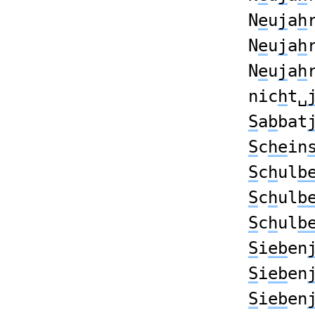
N
e
u
j
a
h
N
e
u
j
a
h
N
e
u
j
a
h
nic
h
t␣
S
a
b
bat
S
c
he
in
S
c
h
ul
b
S
c
h
ul
b
S
c
h
ul
b
S
i
eb
en
S
i
eb
en
S
i
eb
en