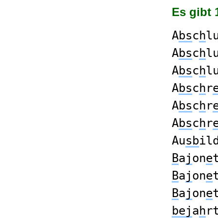
Es gibt 
A
bs
c
h
l
A
bs
c
h
l
A
bs
c
h
l
A
bs
c
h
r
A
bs
c
h
r
A
bs
c
h
r
Au
sb
il
B
a
j
on
e
B
a
j
on
e
B
a
j
on
e
bej
a
h
r