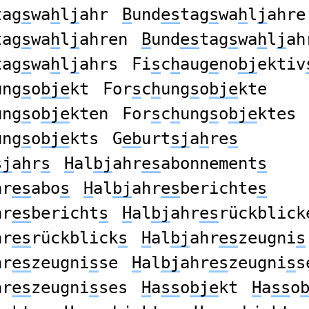
tag
s
wa
h
l
j
ahr
B
und
es
tag
s
wa
h
l
j
ahre
tag
s
wa
h
l
j
ahren
B
und
es
tag
s
wa
h
l
j
ah
tag
s
wa
h
l
j
ahrs
Fi
s
c
h
aug
e
no
bj
ektiv
ung
s
o
bje
kt
For
s
c
h
ung
s
o
bje
kte
ung
s
o
bje
kten
For
s
c
h
ung
s
o
bje
ktes
ung
s
o
bje
kts
G
eb
urt
sj
a
h
re
s
sj
a
h
r
s
H
al
bj
ahr
es
abonnement
s
hr
es
abo
s
H
al
bj
ahr
es
berichte
s
hr
es
bericht
s
H
al
bj
ahr
es
rückblick
hr
es
rückblick
s
H
al
bj
ahr
es
zeugni
s
hr
es
zeugni
s
se
H
al
bj
ahr
es
zeugni
s
s
hr
es
zeugni
s
ses
H
a
ss
o
bje
kt
H
a
ss
o