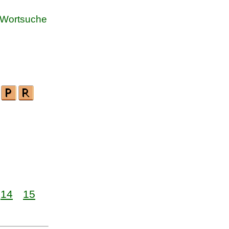
Wortsuche
14
15