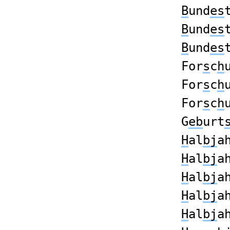
B
und
es
B
und
es
B
und
es
For
s
c
h
For
s
c
h
For
s
c
h
G
eb
urt
H
al
bj
a
H
al
bj
a
H
al
bj
a
H
al
bj
a
H
al
bj
a