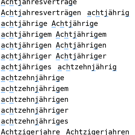
A
c
h
t
j
ahresverträ
g
e
A
c
h
t
j
ahresverträ
g
en
a
c
h
t
j
ähri
g
a
c
h
t
j
ähri
g
e
A
c
h
t
j
ähri
g
e
a
c
h
t
j
ähri
g
em
A
c
h
t
j
ähri
g
em
a
c
h
t
j
ähri
g
en
A
c
h
t
j
ähri
g
en
a
c
h
t
j
ähri
g
er
A
c
h
t
j
ähri
g
er
a
c
h
t
j
ähri
g
es
a
c
h
tzehn
j
ähri
g
a
c
h
tzehn
j
ähri
g
e
a
c
h
tzehn
j
ähri
g
em
a
c
h
tzehn
j
ähri
g
en
a
c
h
tzehn
j
ähri
g
er
a
c
h
tzehn
j
ähri
g
es
A
c
h
tzi
g
er
j
ahre
A
c
h
tzi
g
er
j
ahren