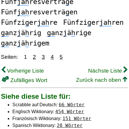
Fünf
jah
resverträ
g
e
Fünf
jah
resverträ
g
en
Fünfzi
g
er
jah
re
Fünfzi
g
er
jah
ren
ga
nz
j
ä
h
rig
ga
nz
j
ä
h
rige
ga
nz
j
ä
h
rigem
Seiten:
1
2
3
4
5
Vorherige Liste
Nächste Liste
Zurück nach oben
Zufälliges Wort
Siehe diese Liste für:
66 Wörter
Scrabble auf Deutsch:
454 Wörter
Englisch Wiktionary:
151 Wörter
Französisch Wiktionary:
28 Wörter
Spanisch Wiktionary: