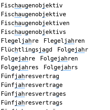
Fisc
ha
u
g
enob
j
ektiv
Fisc
ha
u
g
enob
j
ektive
Fisc
ha
u
g
enob
j
ektiven
Fisc
ha
u
g
enob
j
ektivs
Fle
g
el
jah
re
Fle
g
el
jah
ren
Flüc
h
tlin
g
s
ja
gd
Fol
g
e
jah
r
Fol
g
e
jah
re
Fol
g
e
jah
ren
Fol
g
e
jah
res
Fol
g
e
jah
rs
Fünf
jah
resvertra
g
Fünf
jah
resvertra
g
e
Fünf
jah
resvertra
g
es
Fünf
jah
resvertra
g
s