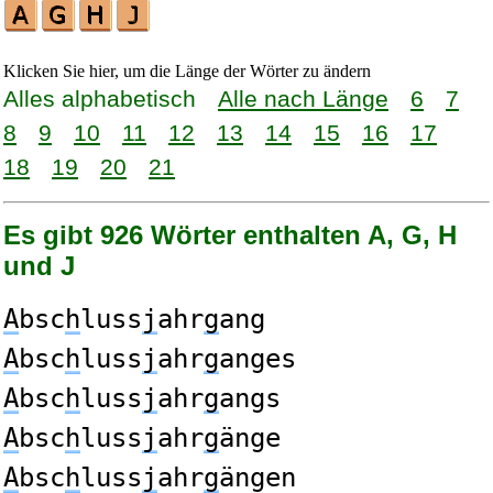
Klicken Sie hier, um die Länge der Wörter zu ändern
Alles alphabetisch
Alle nach Länge
6
7
8
9
10
11
12
13
14
15
16
17
18
19
20
21
Es gibt 926 Wörter enthalten A, G, H
und J
A
bsc
h
luss
j
ahr
g
ang
A
bsc
h
luss
j
ahr
g
anges
A
bsc
h
luss
j
ahr
g
angs
A
bsc
h
luss
j
ahr
g
änge
A
bsc
h
luss
j
ahr
g
ängen