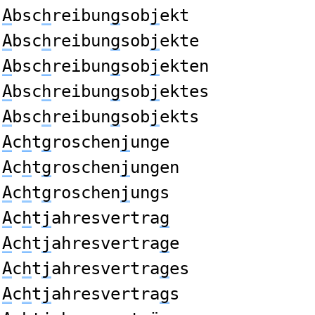
A
bsc
h
reibun
g
sob
j
ekt
A
bsc
h
reibun
g
sob
j
ekte
A
bsc
h
reibun
g
sob
j
ekten
A
bsc
h
reibun
g
sob
j
ektes
A
bsc
h
reibun
g
sob
j
ekts
A
c
h
t
g
roschen
j
unge
A
c
h
t
g
roschen
j
ungen
A
c
h
t
g
roschen
j
ungs
A
c
h
t
j
ahresvertra
g
A
c
h
t
j
ahresvertra
g
e
A
c
h
t
j
ahresvertra
g
es
A
c
h
t
j
ahresvertra
g
s