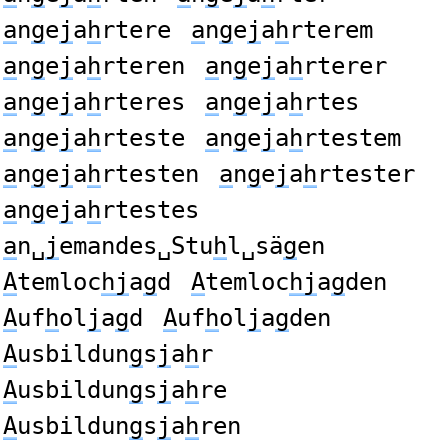
a
n
g
e
j
a
h
rtere
a
n
g
e
j
a
h
rterem
a
n
g
e
j
a
h
rteren
a
n
g
e
j
a
h
rterer
a
n
g
e
j
a
h
rteres
a
n
g
e
j
a
h
rtes
a
n
g
e
j
a
h
rteste
a
n
g
e
j
a
h
rtestem
a
n
g
e
j
a
h
rtesten
a
n
g
e
j
a
h
rtester
a
n
g
e
j
a
h
rtestes
a
n␣
j
emandes␣Stu
h
l␣sä
g
en
A
temloc
hj
a
g
d
A
temloc
hj
a
g
den
A
uf
h
ol
j
a
g
d
A
uf
h
ol
j
a
g
den
A
usbildun
g
s
j
a
h
r
A
usbildun
g
s
j
a
h
re
A
usbildun
g
s
j
a
h
ren