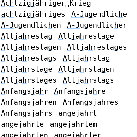
A
c
h
tzi
gj
ähriger␣Krieg
a
c
h
tzi
gj
ähriges
A-J
u
g
endlic
h
e
A-J
u
g
endlic
h
en
A-J
u
g
endlic
h
er
A
lt
j
a
h
resta
g
A
lt
j
a
h
resta
g
e
A
lt
j
a
h
resta
g
en
A
lt
j
a
h
resta
g
es
A
lt
j
a
h
resta
g
s
A
lt
j
a
h
rsta
g
A
lt
j
a
h
rsta
g
e
A
lt
j
a
h
rsta
g
en
A
lt
j
a
h
rsta
g
es
A
lt
j
a
h
rsta
g
s
A
nfan
g
s
j
a
h
r
A
nfan
g
s
j
a
h
re
A
nfan
g
s
j
a
h
ren
A
nfan
g
s
j
a
h
res
A
nfan
g
s
j
a
h
rs
a
n
g
e
j
a
h
rt
a
n
g
e
j
a
h
rte
a
n
g
e
j
a
h
rtem
a
n
g
e
j
a
h
rten
a
n
g
e
j
a
h
rter