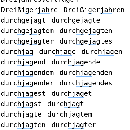
Dreißi
g
er
jah
re
Dreißi
g
er
jah
ren
durc
hg
e
ja
gt
durc
hg
e
ja
gte
durc
hg
e
ja
gtem
durc
hg
e
ja
gten
durc
hg
e
ja
gter
durc
hg
e
ja
gtes
durc
hjag
durc
hjag
e
durc
hjag
en
durc
hjag
end
durc
hjag
ende
durc
hjag
endem
durc
hjag
enden
durc
hjag
ender
durc
hjag
endes
durc
hjag
est
durc
hjag
et
durc
hjag
st
durc
hjag
t
durc
hjag
te
durc
hjag
tem
durc
hjag
ten
durc
hjag
ter