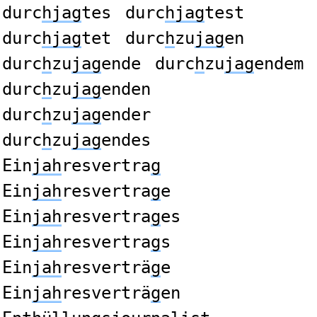
durc
hjag
tes
durc
hjag
test
durc
hjag
tet
durc
h
zu
jag
en
durc
h
zu
jag
ende
durc
h
zu
jag
endem
durc
h
zu
jag
enden
durc
h
zu
jag
ender
durc
h
zu
jag
endes
Ein
jah
resvertra
g
Ein
jah
resvertra
g
e
Ein
jah
resvertra
g
es
Ein
jah
resvertra
g
s
Ein
jah
resverträ
g
e
Ein
jah
resverträ
g
en