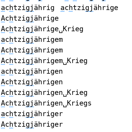
a
c
h
tzi
gj
ährig
a
c
h
tzi
gj
ährige
A
c
h
tzi
gj
ährige
A
c
h
tzi
gj
ährige␣Krieg
a
c
h
tzi
gj
ährigem
A
c
h
tzi
gj
ährigem
A
c
h
tzi
gj
ährigem␣Krieg
a
c
h
tzi
gj
ährigen
A
c
h
tzi
gj
ährigen
A
c
h
tzi
gj
ährigen␣Krieg
A
c
h
tzi
gj
ährigen␣Kriegs
a
c
h
tzi
gj
ähriger
A
c
h
tzi
gj
ähriger