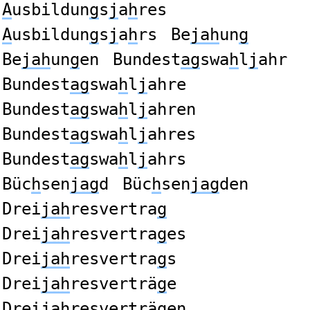
A
usbildun
g
s
j
a
h
res
A
usbildun
g
s
j
a
h
rs
Be
jah
un
g
Be
jah
un
g
en
Bundest
ag
swa
h
l
j
ahr
Bundest
ag
swa
h
l
j
ahre
Bundest
ag
swa
h
l
j
ahren
Bundest
ag
swa
h
l
j
ahres
Bundest
ag
swa
h
l
j
ahrs
Büc
h
sen
jag
d
Büc
h
sen
jag
den
Drei
jah
resvertra
g
Drei
jah
resvertra
g
es
Drei
jah
resvertra
g
s
Drei
jah
resverträ
g
e
Drei
jah
resverträ
g
en