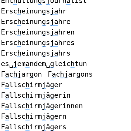
Ent
h
üllun
g
s
j
ourn
a
list
Ersc
h
einun
g
s
ja
hr
Ersc
h
einun
g
s
ja
hre
Ersc
h
einun
g
s
ja
hren
Ersc
h
einun
g
s
ja
hres
Ersc
h
einun
g
s
ja
hrs
es␣
j
em
a
ndem␣
g
leic
h
tun
F
a
c
hj
ar
g
on
F
a
c
hj
ar
g
ons
F
a
llsc
h
irm
j
ä
g
er
F
a
llsc
h
irm
j
ä
g
erin
F
a
llsc
h
irm
j
ä
g
erinnen
F
a
llsc
h
irm
j
ä
g
ern
F
a
llsc
h
irm
j
ä
g
ers