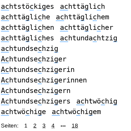
ac
htstö
c
ki
g
es
ac
httä
g
li
c
h
ac
httä
g
li
c
he
ac
httä
g
li
c
hem
ac
httä
g
li
c
hen
ac
httä
g
li
c
her
ac
httä
g
li
c
hes
ac
htunda
c
htzi
g
ac
htundse
c
hzi
g
Ac
htundse
c
hzi
g
er
Ac
htundse
c
hzi
g
erin
Ac
htundse
c
hzi
g
erinnen
Ac
htundse
c
hzi
g
ern
Ac
htundse
c
hzi
g
ers
ac
htwö
c
hi
g
ac
htwö
c
hi
g
e
ac
htwö
c
hi
g
em
Seiten:
1
2
3
4
18
•••