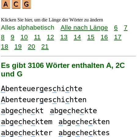
Klicken Sie hier, um die Länge der Wörter zu ändern
Alles alphabetisch
Alle nach Länge
6
7
8
9
10
11
12
13
14
15
16
17
18
19
20
21
Es gibt 3106 Wörter enthalten A, 2C
und G
A
benteuer
g
es
c
hi
c
hte
A
benteuer
g
es
c
hi
c
hten
a
b
g
e
c
he
c
kt
a
b
g
e
c
he
c
kte
a
b
g
e
c
he
c
ktem
a
b
g
e
c
he
c
kten
a
b
g
e
c
he
c
kter
a
b
g
e
c
he
c
ktes