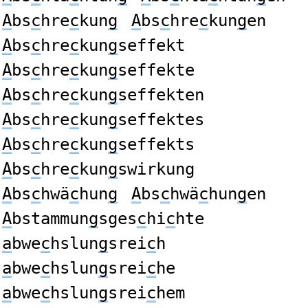
A
bs
c
hre
c
kun
g
A
bs
c
hre
c
kun
g
en
A
bs
c
hre
c
kun
g
seffekt
A
bs
c
hre
c
kun
g
seffekte
A
bs
c
hre
c
kun
g
seffekten
A
bs
c
hre
c
kun
g
seffektes
A
bs
c
hre
c
kun
g
seffekts
A
bs
c
hre
c
kun
g
swirkung
A
bs
c
hwä
c
hun
g
A
bs
c
hwä
c
hun
g
en
A
bstammun
g
sges
c
hi
c
hte
a
bwe
c
hslun
g
srei
c
h
a
bwe
c
hslun
g
srei
c
he
a
bwe
c
hslun
g
srei
c
hem