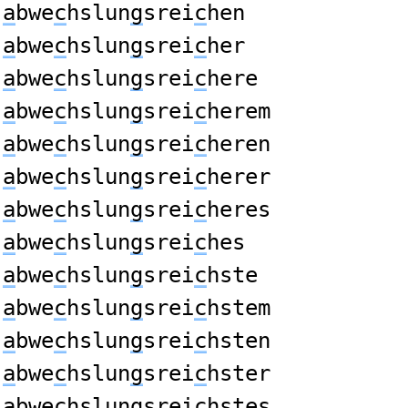
a
bwe
c
hslun
g
srei
c
hen
a
bwe
c
hslun
g
srei
c
her
a
bwe
c
hslun
g
srei
c
here
a
bwe
c
hslun
g
srei
c
herem
a
bwe
c
hslun
g
srei
c
heren
a
bwe
c
hslun
g
srei
c
herer
a
bwe
c
hslun
g
srei
c
heres
a
bwe
c
hslun
g
srei
c
hes
a
bwe
c
hslun
g
srei
c
hste
a
bwe
c
hslun
g
srei
c
hstem
a
bwe
c
hslun
g
srei
c
hsten
a
bwe
c
hslun
g
srei
c
hster
a
bwe
c
hslun
g
srei
c
hstes