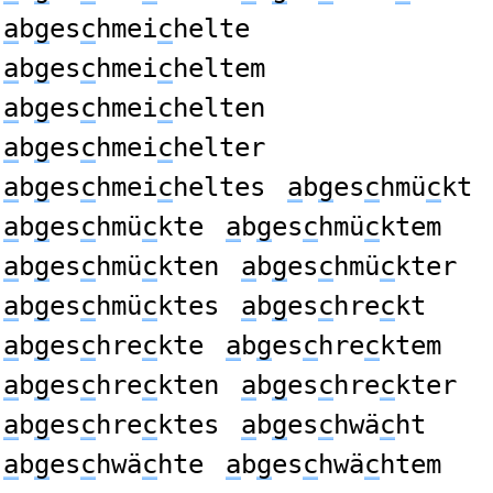
a
b
g
es
c
hmei
c
helte
a
b
g
es
c
hmei
c
heltem
a
b
g
es
c
hmei
c
helten
a
b
g
es
c
hmei
c
helter
a
b
g
es
c
hmei
c
heltes
a
b
g
es
c
hmü
c
kt
a
b
g
es
c
hmü
c
kte
a
b
g
es
c
hmü
c
ktem
a
b
g
es
c
hmü
c
kten
a
b
g
es
c
hmü
c
kter
a
b
g
es
c
hmü
c
ktes
a
b
g
es
c
hre
c
kt
a
b
g
es
c
hre
c
kte
a
b
g
es
c
hre
c
ktem
a
b
g
es
c
hre
c
kten
a
b
g
es
c
hre
c
kter
a
b
g
es
c
hre
c
ktes
a
b
g
es
c
hwä
c
ht
a
b
g
es
c
hwä
c
hte
a
b
g
es
c
hwä
c
htem