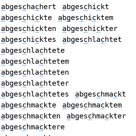
a
b
g
es
c
ha
c
hert
a
b
g
es
c
hi
c
kt
a
b
g
es
c
hi
c
kte
a
b
g
es
c
hi
c
ktem
a
b
g
es
c
hi
c
kten
a
b
g
es
c
hi
c
kter
a
b
g
es
c
hi
c
ktes
a
b
g
es
c
hla
c
htet
a
b
g
es
c
hla
c
htete
a
b
g
es
c
hla
c
htetem
a
b
g
es
c
hla
c
hteten
a
b
g
es
c
hla
c
hteter
a
b
g
es
c
hla
c
htetes
a
b
g
es
c
hma
c
kt
a
b
g
es
c
hma
c
kte
a
b
g
es
c
hma
c
ktem
a
b
g
es
c
hma
c
kten
a
b
g
es
c
hma
c
kter
a
b
g
es
c
hma
c
ktere