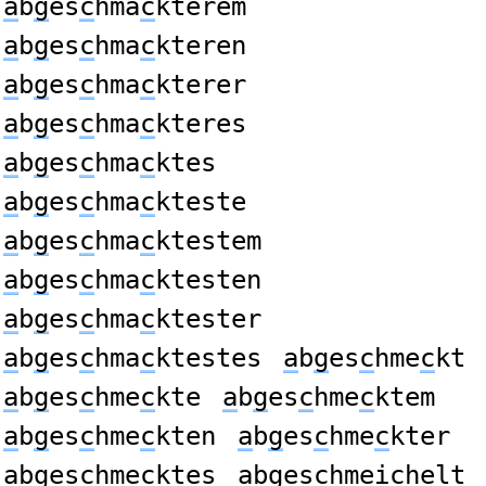
a
b
g
es
c
hma
c
kterem
a
b
g
es
c
hma
c
kteren
a
b
g
es
c
hma
c
kterer
a
b
g
es
c
hma
c
kteres
a
b
g
es
c
hma
c
ktes
a
b
g
es
c
hma
c
kteste
a
b
g
es
c
hma
c
ktestem
a
b
g
es
c
hma
c
ktesten
a
b
g
es
c
hma
c
ktester
a
b
g
es
c
hma
c
ktestes
a
b
g
es
c
hme
c
kt
a
b
g
es
c
hme
c
kte
a
b
g
es
c
hme
c
ktem
a
b
g
es
c
hme
c
kten
a
b
g
es
c
hme
c
kter
a
b
g
es
c
hme
c
ktes
a
b
g
es
c
hmei
c
helt