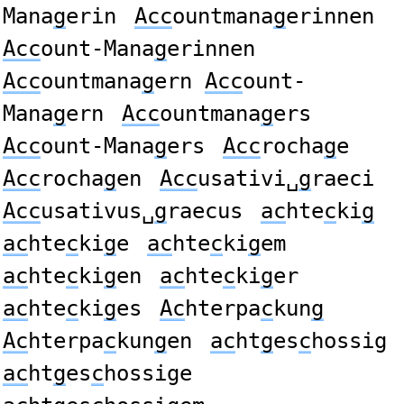
Mana
g
erin
Acc
ountmana
g
erinnen
Acc
ount-Mana
g
erinnen
Acc
ountmana
g
ern
Acc
ount-
Mana
g
ern
Acc
ountmana
g
ers
Acc
ount-Mana
g
ers
Acc
rocha
g
e
Acc
rocha
g
en
Acc
usativi␣
g
raeci
Acc
usativus␣
g
raecus
ac
hte
c
ki
g
ac
hte
c
ki
g
e
ac
hte
c
ki
g
em
ac
hte
c
ki
g
en
ac
hte
c
ki
g
er
ac
hte
c
ki
g
es
Ac
hterpa
c
kun
g
Ac
hterpa
c
kun
g
en
ac
ht
g
es
c
hossig
ac
ht
g
es
c
hossige