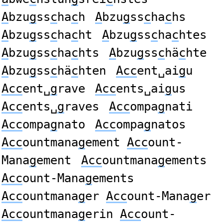
A
bzu
g
ss
c
ha
c
h
A
bzu
g
ss
c
ha
c
hs
A
bzu
g
ss
c
ha
c
ht
A
bzu
g
ss
c
ha
c
htes
A
bzu
g
ss
c
ha
c
hts
A
bzu
g
ss
c
hä
c
hte
A
bzu
g
ss
c
hä
c
hten
Acc
ent␣ai
g
u
Acc
ent␣
g
rave
Acc
ents␣ai
g
us
Acc
ents␣
g
raves
Acc
ompa
g
nati
Acc
ompa
g
nato
Acc
ompa
g
natos
Acc
ountmana
g
ement
Acc
ount-
Mana
g
ement
Acc
ountmana
g
ements
Acc
ount-Mana
g
ements
Acc
ountmana
g
er
Acc
ount-Mana
g
er
Acc
ountmana
g
erin
Acc
ount-