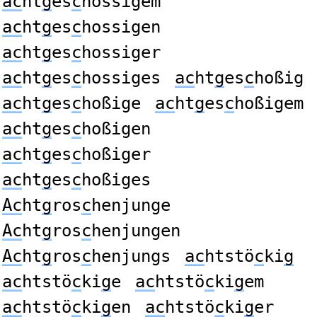
ac
ht
g
es
c
hossigem
ac
ht
g
es
c
hossigen
ac
ht
g
es
c
hossiger
ac
ht
g
es
c
hossiges
ac
ht
g
es
c
hoßig
ac
ht
g
es
c
hoßige
ac
ht
g
es
c
hoßigem
ac
ht
g
es
c
hoßigen
ac
ht
g
es
c
hoßiger
ac
ht
g
es
c
hoßiges
Ac
ht
g
ros
c
henjunge
Ac
ht
g
ros
c
henjungen
Ac
ht
g
ros
c
henjungs
ac
htstö
c
ki
g
ac
htstö
c
ki
g
e
ac
htstö
c
ki
g
em
ac
htstö
c
ki
g
en
ac
htstö
c
ki
g
er