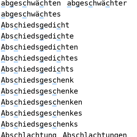
a
b
g
es
c
hwä
c
hten
a
b
g
es
c
hwä
c
hter
a
b
g
es
c
hwä
c
htes
A
bs
c
hieds
g
edi
c
ht
A
bs
c
hieds
g
edi
c
hte
A
bs
c
hieds
g
edi
c
hten
A
bs
c
hieds
g
edi
c
htes
A
bs
c
hieds
g
edi
c
hts
A
bs
c
hieds
g
es
c
henk
A
bs
c
hieds
g
es
c
henke
A
bs
c
hieds
g
es
c
henken
A
bs
c
hieds
g
es
c
henkes
A
bs
c
hieds
g
es
c
henks
A
bs
c
hla
c
htun
g
A
bs
c
hla
c
htun
g
en