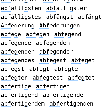
abf
älli
g
sten
abf
älli
g
ster
abf
älli
g
stes
abf
än
g
st
abf
än
g
t
Abf
ederun
g
Abf
ederun
g
en
abf
e
g
e
abf
e
g
en
abf
e
g
end
abf
e
g
ende
abf
e
g
endem
abf
e
g
enden
abf
e
g
ender
abf
e
g
endes
abf
e
g
est
abf
e
g
et
abf
e
g
st
abf
e
g
t
abf
e
g
te
abf
e
g
ten
abf
e
g
test
abf
e
g
tet
abf
erti
g
e
abf
erti
g
en
abf
erti
g
end
abf
erti
g
ende
abf
erti
g
endem
abf
erti
g
enden