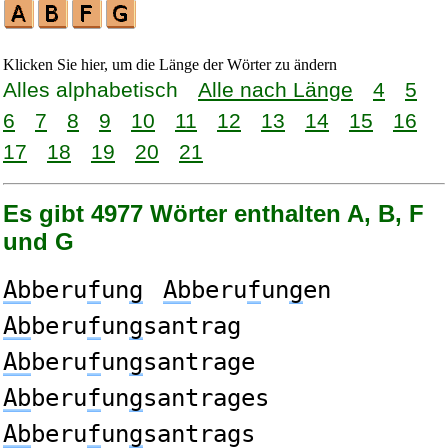
Klicken Sie hier, um die Länge der Wörter zu ändern
Alles alphabetisch
Alle nach Länge
4
5
6
7
8
9
10
11
12
13
14
15
16
17
18
19
20
21
Es gibt 4977 Wörter enthalten A, B, F
und G
Ab
beru
f
un
g
Ab
beru
f
un
g
en
Ab
beru
f
un
g
santrag
Ab
beru
f
un
g
santrage
Ab
beru
f
un
g
santrages
Ab
beru
f
un
g
santrags