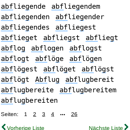
abf
lie
g
ende
abf
lie
g
endem
abf
lie
g
enden
abf
lie
g
ender
abf
lie
g
endes
abf
lie
g
est
abf
lie
g
et
abf
lie
g
st
abf
lie
g
t
abf
lo
g
abf
lo
g
en
abf
lo
g
st
abf
lo
g
t
abf
lö
g
e
abf
lö
g
en
abf
lö
g
est
abf
lö
g
et
abf
lö
g
st
abf
lö
g
t
Abf
lu
g
abf
lu
g
bereit
abf
lu
g
bereite
abf
lu
g
bereitem
abf
lu
g
bereiten
Seiten:
1
2
3
4
26
•••
Vorherige Liste
Nächste Liste