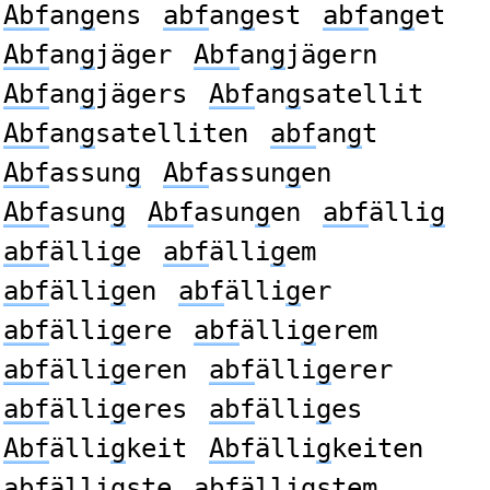
Abf
an
g
ens
abf
an
g
est
abf
an
g
et
Abf
an
g
jäger
Abf
an
g
jägern
Abf
an
g
jägers
Abf
an
g
satellit
Abf
an
g
satelliten
abf
an
g
t
Abf
assun
g
Abf
assun
g
en
Abf
asun
g
Abf
asun
g
en
abf
älli
g
abf
älli
g
e
abf
älli
g
em
abf
älli
g
en
abf
älli
g
er
abf
älli
g
ere
abf
älli
g
erem
abf
älli
g
eren
abf
älli
g
erer
abf
älli
g
eres
abf
älli
g
es
Abf
älli
g
keit
Abf
älli
g
keiten
abf
älli
g
ste
abf
älli
g
stem