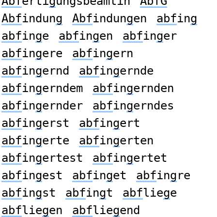
Abf
erti
g
ungsbeamtin
AbfG
Abf
indun
g
Abf
indun
g
en
abf
in
g
abf
in
g
e
abf
in
g
en
abf
in
g
er
abf
in
g
ere
abf
in
g
ern
abf
in
g
ernd
abf
in
g
ernde
abf
in
g
erndem
abf
in
g
ernden
abf
in
g
ernder
abf
in
g
erndes
abf
in
g
erst
abf
in
g
ert
abf
in
g
erte
abf
in
g
erten
abf
in
g
ertest
abf
in
g
ertet
abf
in
g
est
abf
in
g
et
abf
in
g
re
abf
in
g
st
abf
in
g
t
abf
lie
g
e
abf
lie
g
en
abf
lie
g
end