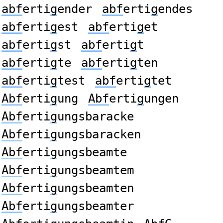
abf
erti
g
ender
abf
erti
g
endes
abf
erti
g
est
abf
erti
g
et
abf
erti
g
st
abf
erti
g
t
abf
erti
g
te
abf
erti
g
ten
abf
erti
g
test
abf
erti
g
tet
Abf
erti
g
ung
Abf
erti
g
ungen
Abf
erti
g
ungsbaracke
Abf
erti
g
ungsbaracken
Abf
erti
g
ungsbeamte
Abf
erti
g
ungsbeamtem
Abf
erti
g
ungsbeamten
Abf
erti
g
ungsbeamter