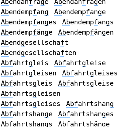
Ab
endan
f
ra
g
e
Ab
endan
f
ra
g
en
Ab
endemp
f
an
g
Ab
endemp
f
an
g
e
Ab
endemp
f
an
g
es
Ab
endemp
f
an
g
s
Ab
endemp
f
än
g
e
Ab
endemp
f
än
g
en
Ab
end
g
esellscha
f
t
Ab
end
g
esellscha
f
ten
Abf
ahrt
g
leis
Abf
ahrt
g
leise
Abf
ahrt
g
leisen
Abf
ahrt
g
leises
Abf
ahrts
g
leis
Abf
ahrts
g
leise
Abf
ahrts
g
leisen
Abf
ahrts
g
leises
Abf
ahrtshan
g
Abf
ahrtshan
g
e
Abf
ahrtshan
g
es
Abf
ahrtshan
g
s
Abf
ahrtshän
g
e