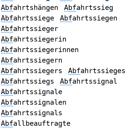
Abf
ahrtshän
g
en
Abf
ahrtssie
g
Abf
ahrtssie
g
e
Abf
ahrtssie
g
en
Abf
ahrtssie
g
er
Abf
ahrtssie
g
erin
Abf
ahrtssie
g
erinnen
Abf
ahrtssie
g
ern
Abf
ahrtssie
g
ers
Abf
ahrtssie
g
es
Abf
ahrtssie
g
s
Abf
ahrtssi
g
nal
Abf
ahrtssi
g
nale
Abf
ahrtssi
g
nalen
Abf
ahrtssi
g
nals
Abf
allbeauftra
g
te