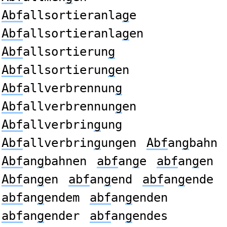
Abf
allsortieranla
g
e
Abf
allsortieranla
g
en
Abf
allsortierun
g
Abf
allsortierun
g
en
Abf
allverbrennun
g
Abf
allverbrennun
g
en
Abf
allverbrin
g
ung
Abf
allverbrin
g
ungen
Abf
an
g
bahn
Abf
an
g
bahnen
abf
an
g
e
abf
an
g
en
Abf
an
g
en
abf
an
g
end
abf
an
g
ende
abf
an
g
endem
abf
an
g
enden
abf
an
g
ender
abf
an
g
endes