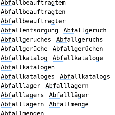
Abf
allbeauftra
g
tem
Abf
allbeauftra
g
ten
Abf
allbeauftra
g
ter
Abf
allentsor
g
ung
Abf
all
g
eruch
Abf
all
g
eruches
Abf
all
g
eruchs
Abf
all
g
erüche
Abf
all
g
erüchen
Abf
allkatalo
g
Abf
allkatalo
g
e
Abf
allkatalo
g
en
Abf
allkatalo
g
es
Abf
allkatalo
g
s
Abf
allla
g
er
Abf
allla
g
ern
Abf
allla
g
ers
Abf
alllä
g
er
Abf
alllä
g
ern
Abf
allmen
g
e
Abf
allmen
g
en