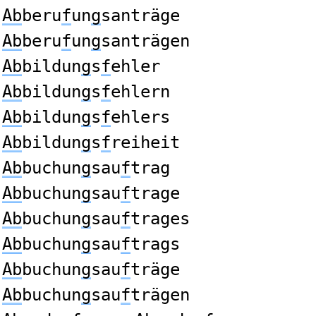
Ab
beru
f
un
g
santräge
Ab
beru
f
un
g
santrägen
Ab
bildun
g
s
f
ehler
Ab
bildun
g
s
f
ehlern
Ab
bildun
g
s
f
ehlers
Ab
bildun
g
s
f
reiheit
Ab
buchun
g
sau
f
trag
Ab
buchun
g
sau
f
trage
Ab
buchun
g
sau
f
trages
Ab
buchun
g
sau
f
trags
Ab
buchun
g
sau
f
träge
Ab
buchun
g
sau
f
trägen