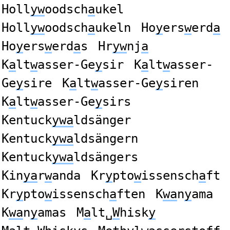
Holl
yw
oodsch
a
ukel
Holl
yw
oodsch
a
ukeln
Ho
y
ers
w
erd
a
Ho
y
ers
w
erd
a
s
Hr
yw
nj
a
K
a
lt
w
asser-Ge
y
sir
K
a
lt
w
asser-
Ge
y
sire
K
a
lt
w
asser-Ge
y
siren
K
a
lt
w
asser-Ge
y
sirs
Kentuck
ywa
ldsänger
Kentuck
ywa
ldsängern
Kentuck
ywa
ldsängers
Kin
ya
r
w
anda
Kr
y
pto
w
issensch
a
ft
Kr
y
pto
w
issensch
a
ften
K
wa
n
y
ama
K
wa
n
y
amas
M
a
lt␣
W
hisk
y