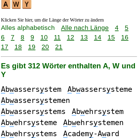
Klicken Sie hier, um die Länge der Wörter zu ändern
Alles alphabetisch
Alle nach Länge
4
5
6
7
8
9
10
11
12
13
14
15
16
17
18
19
20
21
Es gibt 312 Wörter enthalten A, W und
Y
A
b
w
assers
y
stem
A
b
w
assers
y
steme
A
b
w
assers
y
stemen
A
b
w
assers
y
stems
A
b
w
ehrs
y
stem
A
b
w
ehrs
y
steme
A
b
w
ehrs
y
stemen
A
b
w
ehrs
y
stems
A
cadem
y
-A
w
ard