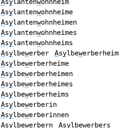
A
s
y
lanten
w
ohnheim
A
s
y
lanten
w
ohnheime
A
s
y
lanten
w
ohnheimen
A
s
y
lanten
w
ohnheimes
A
s
y
lanten
w
ohnheims
A
s
y
lbe
w
erber
A
s
y
lbe
w
erberheim
A
s
y
lbe
w
erberheime
A
s
y
lbe
w
erberheimen
A
s
y
lbe
w
erberheimes
A
s
y
lbe
w
erberheims
A
s
y
lbe
w
erberin
A
s
y
lbe
w
erberinnen
A
s
y
lbe
w
erbern
A
s
y
lbe
w
erbers