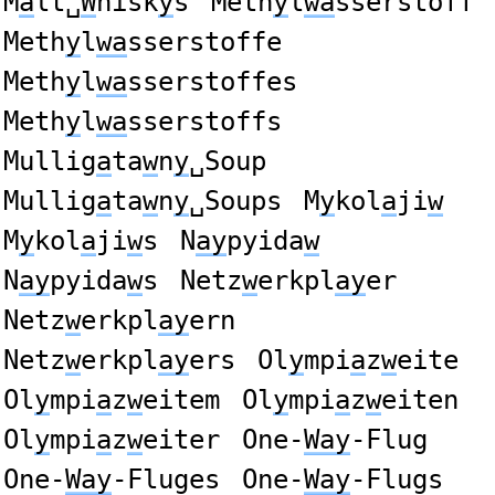
M
a
lt␣
W
hisk
y
s
Meth
y
l
wa
sserstoff
Meth
y
l
wa
sserstoffe
Meth
y
l
wa
sserstoffes
Meth
y
l
wa
sserstoffs
Mullig
a
ta
w
n
y
␣Soup
Mullig
a
ta
w
n
y
␣Soups
M
y
kol
a
ji
w
M
y
kol
a
ji
w
s
N
ay
pyida
w
N
ay
pyida
w
s
Netz
w
erkpl
ay
er
Netz
w
erkpl
ay
ern
Netz
w
erkpl
ay
ers
Ol
y
mpi
a
z
w
eite
Ol
y
mpi
a
z
w
eitem
Ol
y
mpi
a
z
w
eiten
Ol
y
mpi
a
z
w
eiter
One-
Way
-Flug
One-
Way
-Fluges
One-
Way
-Flugs