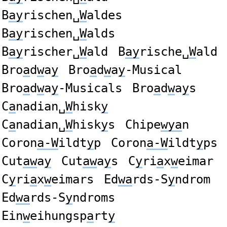
B
ay
rischen␣
W
aldes
B
ay
rischen␣
W
alds
B
ay
rischer␣
W
ald
B
ay
rische␣
W
ald
Bro
a
d
w
a
y
Bro
a
d
w
a
y
-Musical
Bro
a
d
w
a
y
-Musicals
Bro
a
d
w
a
y
s
C
a
nadian␣
W
hisk
y
C
a
nadian␣
W
hisk
y
s
Chipe
wya
n
Coron
a-W
ildt
y
p
Coron
a-W
ildt
y
ps
Cut
aw
a
y
Cut
aw
a
y
s
C
y
ri
a
x
w
eimar
C
y
ri
a
x
w
eimars
Ed
wa
rds-S
y
ndrom
Ed
wa
rds-S
y
ndroms
Ein
w
eihungsp
a
rt
y