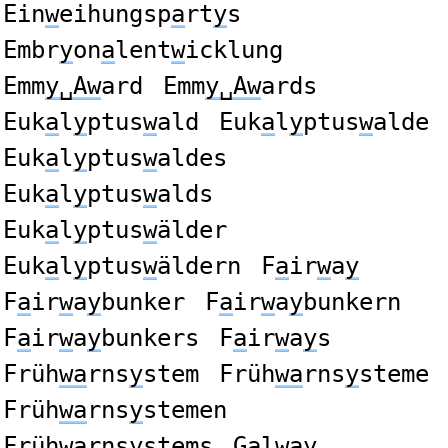
Ein
w
eihungsp
a
rt
y
s
Embr
y
on
a
lent
w
icklung
Emm
y␣Aw
ard
Emm
y␣Aw
ards
Euk
a
l
y
ptus
w
ald
Euk
a
l
y
ptus
w
alde
Euk
a
l
y
ptus
w
aldes
Euk
a
l
y
ptus
w
alds
Euk
a
l
y
ptus
w
älder
Euk
a
l
y
ptus
w
äldern
F
a
ir
w
a
y
F
a
ir
w
a
y
bunker
F
a
ir
w
a
y
bunkern
F
a
ir
w
a
y
bunkers
F
a
ir
w
a
y
s
Früh
wa
rns
y
stem
Früh
wa
rns
y
steme
Früh
wa
rns
y
stemen
Früh
wa
rns
y
stems
G
a
l
w
a
y