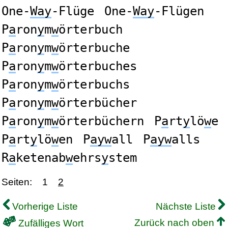
One-
Way
-Flüge
One-
Way
-Flügen
P
a
ron
y
m
w
örterbuch
P
a
ron
y
m
w
örterbuche
P
a
ron
y
m
w
örterbuches
P
a
ron
y
m
w
örterbuchs
P
a
ron
y
m
w
örterbücher
P
a
ron
y
m
w
örterbüchern
P
a
rt
y
lö
w
e
P
a
rt
y
lö
w
en
P
ayw
all
P
ayw
alls
R
a
ketenab
w
ehrs
y
stem
Seiten:
1
2
Vorherige Liste
Nächste Liste
Zurück nach oben
Zufälliges Wort