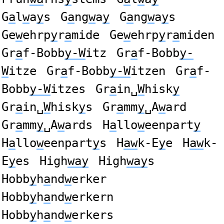
G
a
l
w
a
y
s
G
a
ng
w
a
y
G
a
ng
w
a
y
s
Ge
w
ehrp
y
r
a
mide
Ge
w
ehrp
y
r
a
miden
Gr
a
f-Bobb
y-W
itz
Gr
a
f-Bobb
y-
W
itze
Gr
a
f-Bobb
y-W
itzen
Gr
a
f-
Bobb
y-W
itzes
Gr
a
in␣
W
hisk
y
Gr
a
in␣
W
hisk
y
s
Gr
a
mm
y
␣A
w
ard
Gr
a
mm
y
␣A
w
ards
H
a
llo
w
eenpart
y
H
a
llo
w
eenpart
y
s
H
aw
k-E
y
e
H
aw
k-
E
y
es
High
way
High
way
s
Hobb
y
h
a
nd
w
erker
Hobb
y
h
a
nd
w
erkern
Hobb
y
h
a
nd
w
erkers