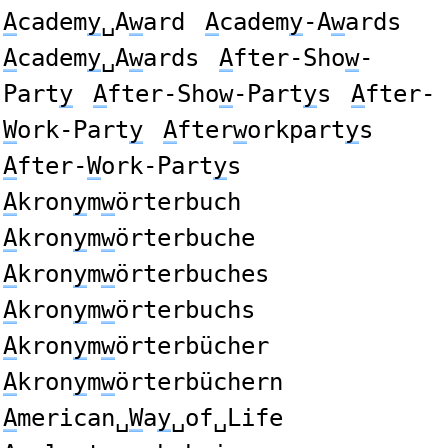
A
cadem
y
␣A
w
ard
A
cadem
y
-A
w
ards
A
cadem
y
␣A
w
ards
A
fter-Sho
w
-
Part
y
A
fter-Sho
w
-Part
y
s
A
fter-
W
ork-Part
y
A
fter
w
orkpart
y
s
A
fter-
W
ork-Part
y
s
A
kron
y
m
w
örterbuch
A
kron
y
m
w
örterbuche
A
kron
y
m
w
örterbuches
A
kron
y
m
w
örterbuchs
A
kron
y
m
w
örterbücher
A
kron
y
m
w
örterbüchern
A
merican␣
W
a
y
␣of␣Life