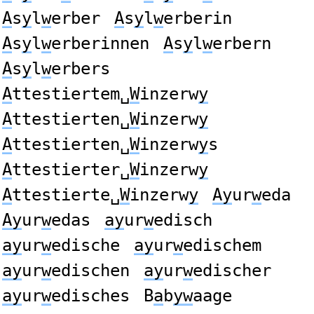
A
s
y
l
w
erber
A
s
y
l
w
erberin
A
s
y
l
w
erberinnen
A
s
y
l
w
erbern
A
s
y
l
w
erbers
A
ttestiertem␣
W
inzerw
y
A
ttestierten␣
W
inzerw
y
A
ttestierten␣
W
inzerw
y
s
A
ttestierter␣
W
inzerw
y
A
ttestierte␣
W
inzerw
y
Ay
ur
w
eda
Ay
ur
w
edas
ay
ur
w
edisch
ay
ur
w
edische
ay
ur
w
edischem
ay
ur
w
edischen
ay
ur
w
edischer
ay
ur
w
edisches
B
a
b
yw
aage