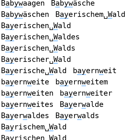
B
a
b
yw
aagen
B
a
b
yw
äsche
B
a
b
yw
äschen
B
ay
erischem␣
W
ald
B
ay
erischen␣
W
ald
B
ay
erischen␣
W
aldes
B
ay
erischen␣
W
alds
B
ay
erischer␣
W
ald
B
ay
erische␣
W
ald
b
ay
ern
w
eit
b
ay
ern
w
eite
b
ay
ern
w
eitem
b
ay
ern
w
eiten
b
ay
ern
w
eiter
b
ay
ern
w
eites
B
ay
er
w
alde
B
ay
er
w
aldes
B
ay
er
w
alds
B
ay
rischem␣
W
ald
B
ay
rischen␣
W
ald