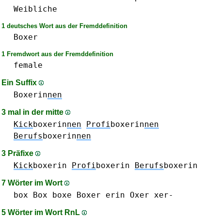
Weibliche
1 deutsches Wort aus der Fremddefinition
Boxer
1 Fremdwort aus der Fremddefinition
female
Ein Suffix
Boxerin
nen
3 mal in der mitte
Kick
boxerin
nen
Profi
boxerin
nen
Berufs
boxerin
nen
3 Präfixe
Kick
boxerin
Profi
boxerin
Berufs
boxerin
7 Wörter im Wort
box Box
boxe
Boxer
erin
Oxer
xer-
5 Wörter im Wort RnL