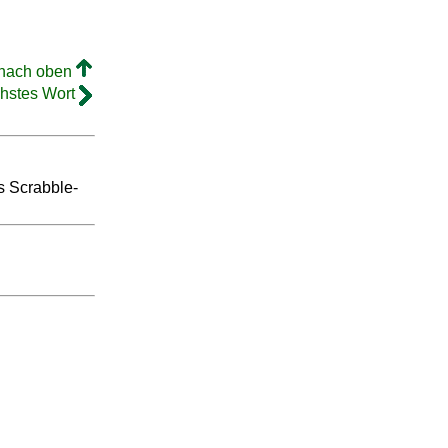
 nach oben
hstes Wort
es Scrabble-