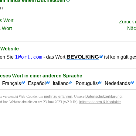
mm minus einem Buchstaben
n
s Wort
Zurück
 Wort
Näc
 Website
BEVOLKING
1Wort.com
en Sie
- das Wort
ist kein gültig
ieses Wort in einer anderen Sprache
Français
Español
Italiano
Português
Nederlands
ite verwendet Web-Cookie, um
mehr zu erfahren
. Unsere
Datenschutzerklärung
.
f Inc. Website aktualisiert am 23 Juni 2023 (v-2.0.1
b
).
Informationen & Kontakte
.