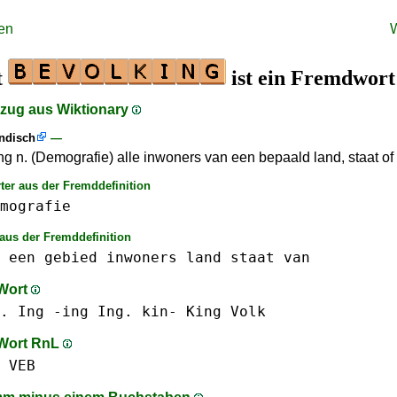
en
t
ist ein Fremdwort
szug aus Wiktionary
ändisch
—
ng n. (Demografie) alle inwoners van een bepaald land, staat of
ter aus der Fremddefinition
mografie
aus der Fremddefinition
een
gebied
inwoners
land
staat
van
 Wort
.
Ing -ing Ing.
kin-
King
Volk
 Wort RnL
VEB