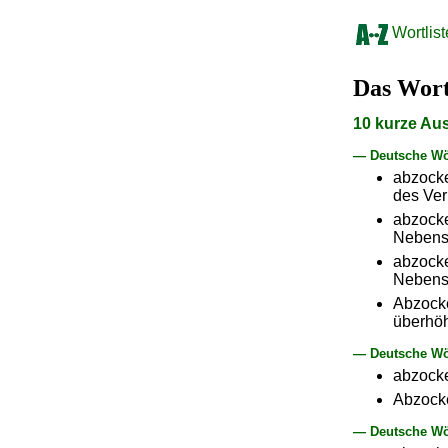
Wortlist
Das Wor
10 kurze Au
— Deutsche Wö
abzock
des Ver
abzock
Nebensa
abzock
Nebensa
Abzock
überhöh
— Deutsche Wör
abzocke
Abzocke 
— Deutsche Wör