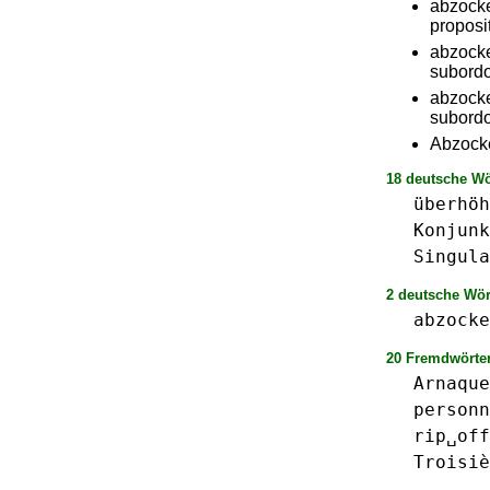
abzocke
proposi
abzocke
subord
abzocke
subord
Abzocke
18 deutsche Wö
überhöh
Konjunk
Singula
2 deutsche Wör
abzocke
20 Fremdwörter
Arnaque
personn
rip␣off
Troisiè