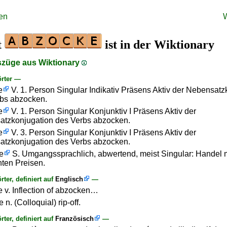
en
t
ist in der Wiktionary
szüge aus Wiktionary
rter —
e
V. 1. Person Singular Indikativ Präsens Aktiv der Nebensatz
bs abzocken.
e
V. 1. Person Singular Konjunktiv I Präsens Aktiv der
tzkonjugation des Verbs abzocken.
e
V. 3. Person Singular Konjunktiv I Präsens Aktiv der
tzkonjugation des Verbs abzocken.
e
S. Umgangssprachlich, abwertend, meist Singular: Handel m
ten Preisen.
ter, definiert auf
Englisch
—
 v. Inflection of abzocken…
n. (Colloquial) rip-off.
ter, definiert auf
Französisch
—