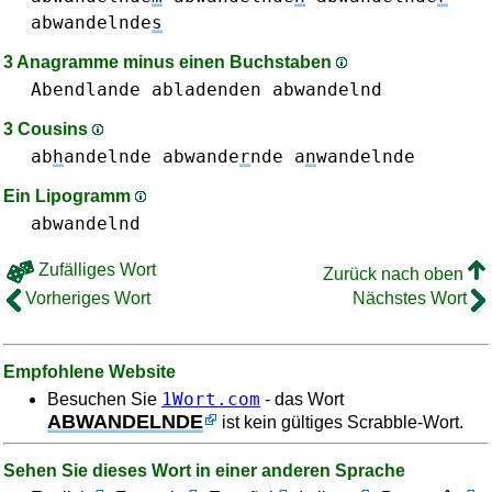
abwandelnde
s
3 Anagramme minus einen Buchstaben
Abendlande
abladenden
abwandelnd
3 Cousins
ab
h
andelnde
abwande
r
nde
a
n
wandelnde
Ein Lipogramm
abwandelnd
Zufälliges Wort
Zurück nach oben
Vorheriges Wort
Nächstes Wort
Empfohlene Website
1Wort.com
Besuchen Sie
- das Wort
ABWANDELNDE
ist kein gültiges Scrabble-Wort.
Sehen Sie dieses Wort in einer anderen Sprache