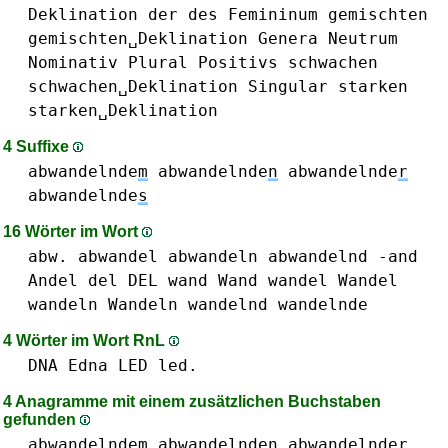
Deklination
der
des
Femininum
gemischten
gemischten␣Deklination
Genera
Neutrum
Nominativ
Plural
Positivs
schwachen
schwachen␣Deklination
Singular
starken
starken␣Deklination
4 Suffixe
abwandelnde
m
abwandelnde
n
abwandelnde
r
abwandelnde
s
16 Wörter im Wort
abw.
abwandel
abwandeln
abwandelnd
-and
Andel
del DEL
wand Wand
wandel Wandel
wandeln Wandeln
wandelnd
wandelnde
4 Wörter im Wort RnL
DNA
Edna
LED led.
4 Anagramme mit einem zusätzlichen Buchstaben
gefunden
abwandelnde
m
abwandelnde
n
abwandelnde
r