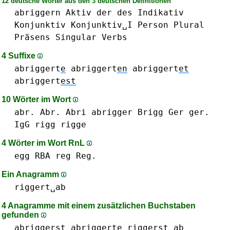
12 deutsche Wörter aus den 3 deutschen Definitionen
abriggern
Aktiv
der
des
Indikativ
Konjunktiv
Konjunktiv␣I
Person
Plural
Präsens
Singular
Verbs
4 Suffixe
abriggert
e
abriggert
en
abriggert
et
abriggert
est
10 Wörter im Wort
abr. Abr.
Abri
abrigger
Brigg
Ger ger.
IgG
rigg
rigge
4 Wörter im Wort RnL
egg
RBA
reg Reg.
Ein Anagramm
riggert␣ab
4 Anagramme mit einem zusätzlichen Buchstaben
gefunden
abrigger
s
t
abriggert
e
rigger
s
t␣ab