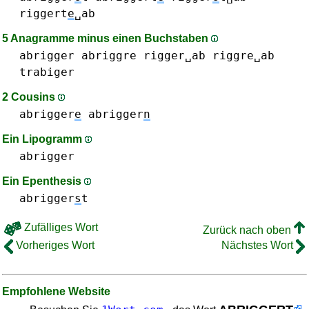
riggert
e
␣ab
5 Anagramme minus einen Buchstaben
abrigger
abriggre
rigger␣ab
riggre␣ab
trabiger
2 Cousins
abrigger
e
abrigger
n
Ein Lipogramm
abrigger
Ein Epenthesis
abrigger
s
t
Zufälliges Wort
Zurück nach oben
Vorheriges Wort
Nächstes Wort
Empfohlene Website