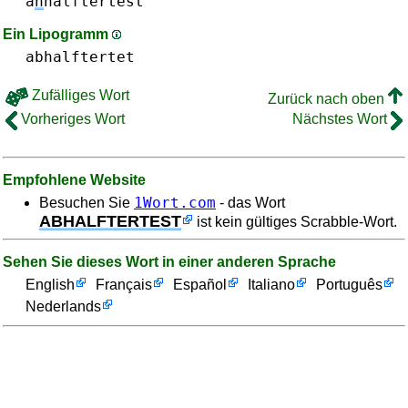
a
n
halftertest
Ein Lipogramm
abhalftertet
Zufälliges Wort
Zurück nach oben
Vorheriges Wort
Nächstes Wort
Empfohlene Website
1Wort.com
Besuchen Sie
- das Wort
ABHALFTERTEST
ist kein gültiges Scrabble-Wort.
Sehen Sie dieses Wort in einer anderen Sprache
English
Français
Español
Italiano
Português
Nederlands