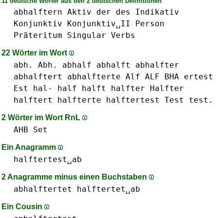
11 deutsche Wörter aus den 2 deutschen Definitionen
abhalftern
Aktiv
der
des
Indikativ
Konjunktiv
Konjunktiv␣II
Person
Präteritum
Singular
Verbs
22 Wörter im Wort
abh. Abh.
abhalf
abhalft
abhalfter
abhalftert
abhalfterte
Alf ALF
BHA
ertest
Est
hal-
half
halft
halfter Halfter
halftert
halfterte
halftertest
Test test.
2 Wörter im Wort RnL
AHB
Set
Ein Anagramm
halftertest␣ab
2 Anagramme minus einen Buchstaben
abhalftertet
halftertet␣ab
Ein Cousin