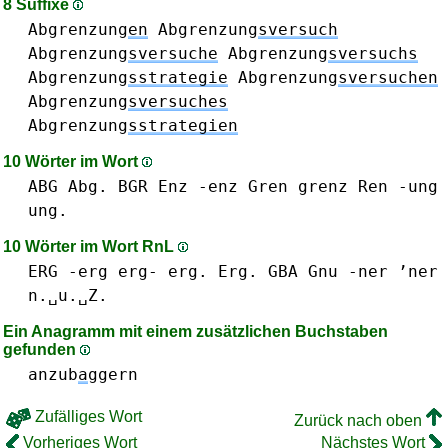
8 Suffixe
Abgrenzung
en
Abgrenzung
sversuch
Abgrenzung
sversuche
Abgrenzung
sversuchs
Abgrenzung
sstrategie
Abgrenzung
sversuchen
Abgrenzung
sversuches
Abgrenzung
sstrategien
10 Wörter im Wort
ABG Abg.
BGR
Enz -enz
Gren
grenz
Ren
-ung
ung.
10 Wörter im Wort RnL
ERG -erg erg- erg. Erg.
GBA
Gnu
-ner ’ner
n.␣u.␣Z.
Ein Anagramm mit einem zusätzlichen Buchstaben
gefunden
anzub
a
ggern
Zufälliges Wort
Zurück nach oben
Vorheriges Wort
Nächstes Wort