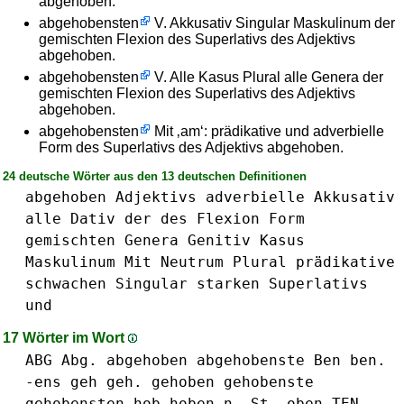
abgehoben.
abgehobensten
V. Akkusativ Singular Maskulinum der
gemischten Flexion des Superlativs des Adjektivs
abgehoben.
abgehobensten
V. Alle Kasus Plural alle Genera der
gemischten Flexion des Superlativs des Adjektivs
abgehoben.
abgehobensten
Mit ‚am‘: prädikative und adverbielle
Form des Superlativs des Adjektivs abgehoben.
24 deutsche Wörter aus den 13 deutschen Definitionen
abgehoben
Adjektivs
adverbielle
Akkusativ
alle
Dativ
der
des
Flexion
Form
gemischten
Genera
Genitiv
Kasus
Maskulinum
Mit
Neutrum
Plural
prädikative
schwachen
Singular
starken
Superlativs
und
17 Wörter im Wort
ABG Abg.
abgehoben
abgehobenste
Ben ben.
-ens
geh geh.
gehoben
gehobenste
gehobensten
hob
hoben
n.␣St.
oben
TEN