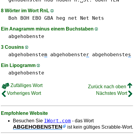
8 Wörter im Wort RnL
Boh BOH
EBO
GBA
heg
net Net
Nets
Ein Anagramm minus einem Buchstaben
abgehobenste
3 Cousins
abgehobenste
m
abgehobenste
r
abgehobenste
s
Ein Lipogramm
abgehobenste
Zufälliges Wort
Zurück nach oben
Vorheriges Wort
Nächstes Wort
Empfohlene Website
1Wort.com
Besuchen Sie
- das Wort
ABGEHOBENSTEN
ist kein gültiges Scrabble-Wort.