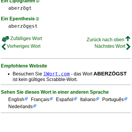
Ein Lipogramm
aberzögt
Ein Epenthesis
aberzög
e
st
Zufälliges Wort
Zurück nach oben
Vorheriges Wort
Nächstes Wort
Empfohlene Website
ABERZÖGST
1Wort.com
Besuchen Sie
- das Wort
ist kein gültiges Scrabble-Wort.
Sehen Sie dieses Wort in einer anderen Sprache
English
Français
Español
Italiano
Português
Nederlands