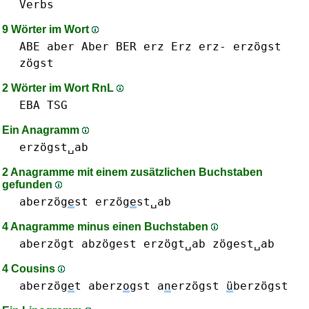
Verbs
9 Wörter im Wort
ABE
aber Aber
BER
erz Erz erz-
erzögst
zögst
2 Wörter im Wort RnL
EBA
TSG
Ein Anagramm
erzögst␣ab
2 Anagramme mit einem zusätzlichen Buchstaben
gefunden
aberzög
e
st
erzög
e
st␣ab
4 Anagramme minus einen Buchstaben
aberzögt
abzögest
erzögt␣ab
zögest␣ab
4 Cousins
aberzög
e
t
aberz
o
gst
a
n
erzögst
ü
berzögst