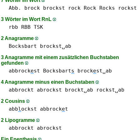
7 Wörter im Wort
Abb.
brock
brockst
rock Rock
Rocks
rockst
3 Wörter im Wort RnL
rbb RBB
TSK
2 Anagramme
Bocksbart
brockst␣ab
3 Anagramme mit einem zusätzlichen Buchstaben
gefunden
abbrock
e
st
Bocksbart
s
brock
e
st␣ab
4 Anagramme minus einen Buchstaben
abbrockt
abrockst
brockt␣ab
rockst␣ab
2 Cousins
abb
l
ockst
abbrock
e
t
2 Lipogramme
abbrockt
abrockst
Ein Epenthesis