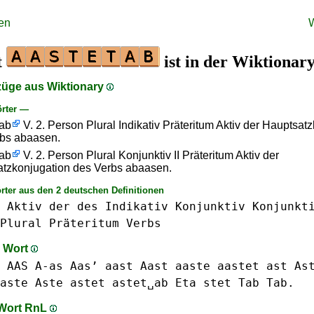
en
t
ist in der Wiktionar
züge aus Wiktionary
rter —
␣ab
V. 2. Person Plural Indikativ Präteritum Aktiv der Hauptsat
bs abaasen.
␣ab
V. 2. Person Plural Konjunktiv II Präteritum Aktiv der
tzkonjugation des Verbs abaasen.
rter aus den 2 deutschen Definitionen
Aktiv
der
des
Indikativ
Konjunktiv
Konjunkt
Plural
Präteritum
Verbs
m Wort
 AAS A-as Aas’
aast Aast
aaste
aastet
ast As
aste Aste
astet
astet␣ab
Eta
stet
Tab Tab.
 Wort RnL