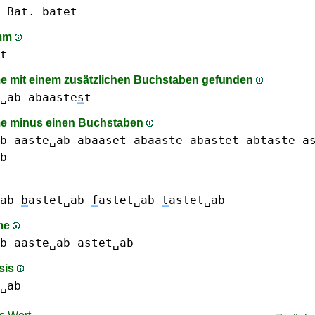
 Bat.
batet
amm
t
 mit einem zusätzlichen Buchstaben gefunden
␣ab
abaaste
s
t
e minus einen Buchstaben
b
aaste␣ab
abaaset
abaaste
abastet
abtaste
a
b
ab
b
astet␣ab
f
astet␣ab
t
astet␣ab
me
b
aaste␣ab
astet␣ab
sis
␣ab