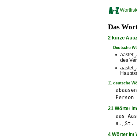
Wortlist
Das Wor
2 kurze Aus
— Deutsche Wö
aastet
des Ver
aastet
Hauptsa
11 deutsche Wö
abaasen
Person
21 Wörter i
aas Aas
a.␣St.
4 Wörter im