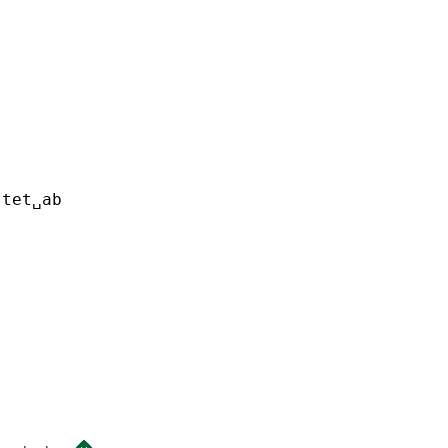
stet␣ab