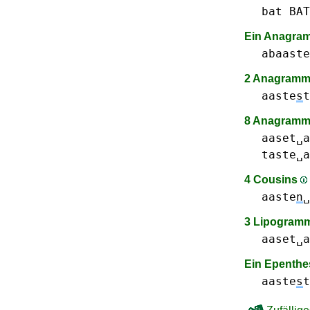
bat BAT
Ein Anagr
abaaste
2 Anagramme
aaste
s
t
8 Anagramm
aaset␣a
taste␣a
4 Cousins
aaste
n
␣
3 Lipogram
aaset␣a
Ein Epenthe
aaste
s
t