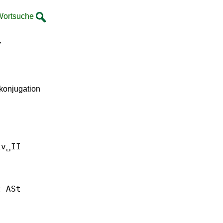
Wortsuche
y
zkonjugation
iv␣II
t ASt