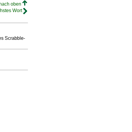
 nach oben
hstes Wort
ges Scrabble-