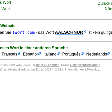
s Wort
Zurück
 Wort
Näc
 Website
AALSCHNUR
1Wort.com
en Sie
- das Wort
ist kein gülti
ieses Wort in einer anderen Sprache
Français
Español
Italiano
Português
Nederlands
ite verwendet Web-Cookie, um
mehr zu erfahren
. Unsere
Datenschutzerklärung
.
f Inc. Website aktualisiert am 23 Juni 2023 (v-2.0.1
a
).
Informationen & Kontakte
.