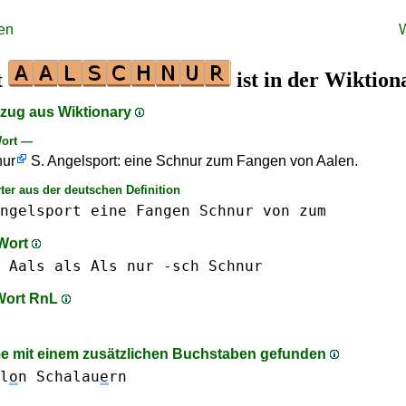
en
t
ist in der Wiktion
szug aus Wiktionary
ort —
nur
S. Angelsport: eine Schnur zum Fangen von Aalen.
ter aus der deutschen Definition
ngelsport
eine
Fangen
Schnur
von
zum
 Wort
Aals
als Als
nur
-sch
Schnur
 Wort RnL
 mit einem zusätzlichen Buchstaben gefunden
l
o
n
Schalau
e
rn